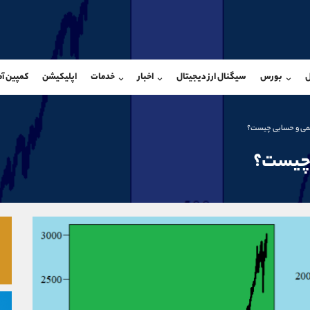
بان فروش
پشتیبان فروش
(فائزه تهرانی)
(محسن یزدی)
ل
بورس
سیگنال ارز دیجیتال
اخبار
خدمات
اپلیکیشن
کمپین آ
09101364784
موبایل
9304891085
شروع گفتگو
واتساپ
شروع گفتگ
@Armteam_admin_104
تلگرام
Armteam_admin_103
یتمی و حسابی چیست؟
104
داخلی
03
 چیست؟