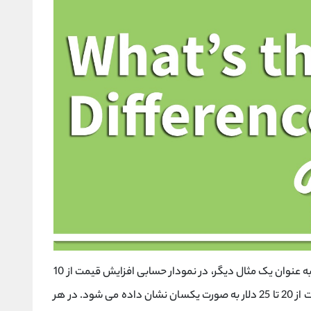
برای درک بیشتر تفاوت نمودار لگاریتمی و حسابی، به عنوان یک مثال دیگر، در نمودار حسابی افزایش قیمت از 10
دلار به 15 دلار با همان حرکت صعودی افزایش قیمت از 20 تا 25 دلار به صورت یکسان نشان داده می شود. در هر