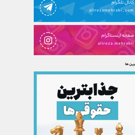
کانال تلگرام
alirezamehrabi_com
صفحه اینستاگرام
alireza.mehrabii
رین ها