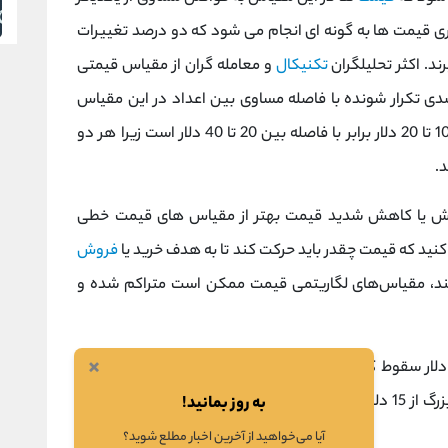
اری قیمت ها به گونه ای انجام می شود که دو درصد تغییرات
د. اکثر تحلیلگران
تکنیکال
و معامله گران از مقیاس قیمتی
صدی تکرار شونده با فاصله مساوی بین اعداد در این مقیاس
نشان داده می شوند. به عنوان مثال، فاصله بین 10 تا 20 دلار برابر با فاصله بین 20 تا 40 دلار است زیرا هر دو
یش یا کاهش شدید قیمت بهتر از مقیاس‌ های قیمت خطی
کنید که قیمت چقدر باید حرکت کند تا به هدف خرید یا
فروش
اشند، مقیاس‌های لگاریتمی قیمت ممکن است متراکم شده و
×
ه عنوان مثال، اگر قیمت دارایی از 100 دلار به 10 دلار سقوط کرده باشد، فاصله بین هر دلار در مقیاس قیمت
خطی بسیار کم خواهد بود و مشاهده یک حرکت بزرگ از 15 دلار به 10 دلار (33 درصد کاهش) غیرممکن خواهد
به روز بمانید!
آیا می‌خواهید از آخرین اخبار مطلع شوید؟