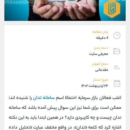
موبایل
09304891085
واتساپ
شروع گفتگو
تلگرام
@Armteam_admin_103
داخلی
103
زمان مطالعه
4 دقیقه
پشتیبان فروش
(فائزه تهرانی)
دسته بندی
موبایل
09101364784
معرفی سایت
واتساپ
شروع گفتگو
تلگرام
@Armteam_admin_104
سطح آموزش
مقدماتی
داخلی
104
تاریخ انتشار
۲۴ اردیبهشت ۱۴۰۲
اطلاعات تماس
(دفتر فروش)
تلفن
021-22021030
اغلب فعالان بازار سرمایه احتمالا اسم
سامانه تدان
را شنیده اند؛
تلفن
021-22021040
ممکن است برای شما نیز این سوال پیش آمده باشد که سامانه
بدون پیش شماره
90001030
تدان چیست و چه کاربردی دارد؟ در همین ابتدا باید به این نکته
اینستاگرام
@alireza.mehrabii
کانال تلگرام
@alirezamehrabi_com
اشاره کرد که کلمه «تدان»، در واقع مخفف عبارت «تحلیل داده