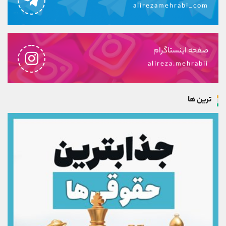
alirezamehrabi_com
صفحه اینستاگرام
alireza.mehrabii
ترین ها