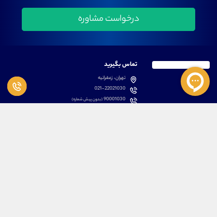
تماس بگیرید
تهران، زعفرانیه
021-22021030
90001030
(بدون پیش شماره)
پشتیبانی
دسترسی سریع
سوالات متداول
مطالب آموزشی بورس
دانلود اپلیکیشن اختصاصی
لیست دوره های آموزشی
نرم افزار های کاربردی
معرفی سهام ها
قوانین و مقررات
تحلیل تکنیکال رمز ارزها
کانال رسمی در پیام رسان بله
درباره ما