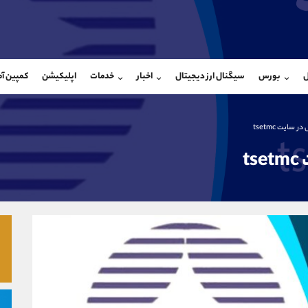
بان فروش
پشتیبان فروش
(ایمان پوراسماعیلی)
(فائزه تهرانی)
ل
بورس
سیگنال ارز دیجیتال
اخبار
خدمات
اپلیکیشن
کمپین آ
09927779040
موبایل
9101364784
شروع گفتگو
واتساپ
شروع گفتگ
@Armteam_admin_por
تلگرام
Armteam_admin_104
سایت tsetmc
107
داخلی
04
t