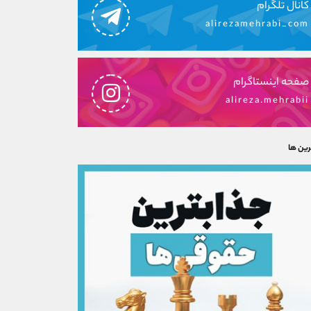
کانال تلگرام
alirezamehrabi_com
صفحه اینستاگرام
alireza.mehrabii
رین ها