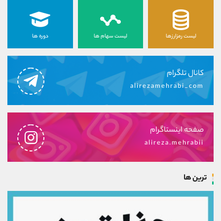
لیست رمزارزها
لیست سهام ها
دوره ها
کانال تلگرام
alirezamehrabi_com
صفحه اینستاگرام
alireza.mehrabii
ترین ها