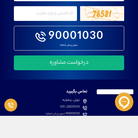
90001030
بدون پیش شماره
تماس بگیرید
تهران، زعفرانیه
021-22021030
90001030
(بدون پیش شماره)