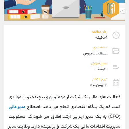
موبایل
09927779040
واتساپ
شروع گفتگو
تلگرام
@Armteam_admin_por
داخلی
107
زمان مطالعه
4 دقیقه
پشتیبان فروش
(محسن یزدی)
دسته بندی
موبایل
09304891085
اصطلاحات بورس
واتساپ
شروع گفتگو
تلگرام
@Armteam_admin_103
سطح آموزش
متوسط
داخلی
103
تاریخ انتشار
۲۱ بهمن ۱۴۰۱
اطلاعات تماس
(دفتر فروش)
تلفن
021-22021030
فعالیت های مالی یک شرکت از مهمترین و پیچیده ترین مواردی
تلفن
021-22021040
است که یک بنگاه اقتصادی انجام می دهد. اصطلاح
مدیر مالی
بدون پیش شماره
90001030
(CFO) به یک مدیر اجرایی ارشد اطلاق می شود که مسئولیت
اینستاگرام
@alireza.mehrabii
کانال تلگرام
@alirezamehrabi_com
مدیریت اقدامات مالی یک شرکت را بر عهده دارد. وظایف مدیر