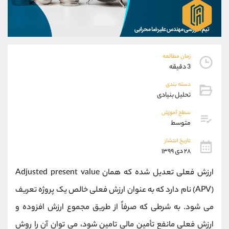
موبایل
09927779040
واتساپ
شروع گفتگو
تلگرام
@Armteam_admin_por
داخلی
107
زمان مطالعه
3 دقیقه
پشتیبان فروش
(فائزه تهرانی)
دسته بندی
موبایل
09101364784
تحلیل بنیادی
واتساپ
شروع گفتگو
تلگرام
@Armteam_admin_104
سطح آموزش
متوسط
داخلی
104
تاریخ انتشار
۲۸ دی ۱۳۹۹
اطلاعات تماس
(دفتر فروش)
تلفن
021-22021030
ارزش فعلی تعدیل شده که همان Adjusted present value
تلفن
021-22021040
(APV) نام دارد که به عنوان ارزش فعلی خالص یک پروژه تعریف
بدون پیش شماره
90001030
می شود. به شرطی که صرفاً از طریق مجموع ارزش افزوده و
اینستاگرام
@alireza.mehrabii
کانال تلگرام
@alirezamehrabi_com
ارزش فعلی مانفع تأمین مالی تامین شود، می توان آن را روش