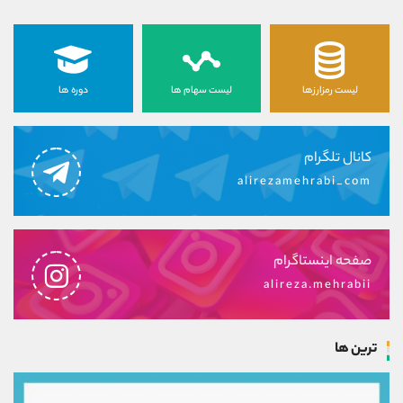
لیست رمزارزها
لیست سهام ها
دوره ها
کانال تلگرام
alirezamehrabi_com
صفحه اینستاگرام
alireza.mehrabii
ترین ها