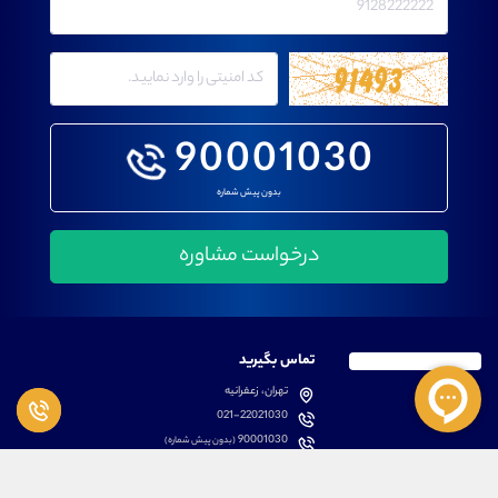
90001030
بدون پیش شماره
تماس بگیرید
تهران، زعفرانیه
021-22021030
90001030
(بدون پیش شماره)