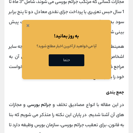
مجازات کسانی که مرتکب جرائم بورسی می شوند، شامل "3 ماه تا
1 سال حبس تعزیری یا پرداخت جزای نقدی معادل دو تا پنج برابر
سود بدست آمده یا
زیان
متحمل نشده یا هر دو مجازات پیش
×
بینی شده"، می باشد.
به روز بمانید!
همینطور اگر در اثر جرائم مذکور، ضرر و زیانی متوجه سایر
آیا می‌خواهید از آخرین اخبار مطلع شوید؟
اشخاص شود، شخص زیان دیده می تواند برای جبران آن به
حتما
مراجع ذیصلاح قضایی مراجعه کرده و مطابق مقررات دادخواست
خود را به آن مرجع تسلیم کند.
جمع بندی
در این مقاله با انواع مصادیق تخلف و
جرائم بورسی
و مجازات
های آن آشنا شدیم. در پایان این نکته را متذکر می شویم که بنا
به قانون، برای تعقیب جرائم بورسی، سازمان بورس وظیفه دارد تا