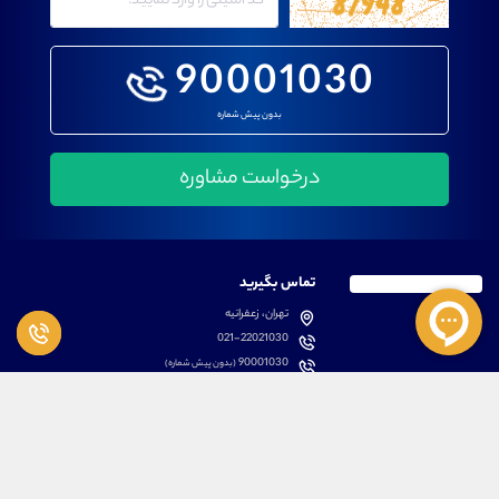
90001030
بدون پیش شماره
تماس بگیرید
تهران، زعفرانیه
021-22021030
90001030
(بدون پیش شماره)
پشتیبانی
دسترسی سریع