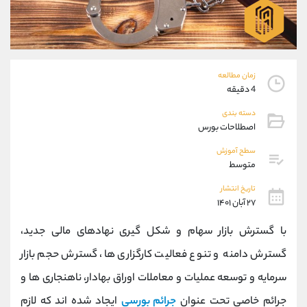
موبایل
09927779040
واتساپ
شروع گفتگو
تلگرام
@Armteam_admin_por
داخلی
107
زمان مطالعه
4 دقیقه
پشتیبان فروش
(محسن یزدی)
دسته بندی
موبایل
09304891085
اصطلاحات بورس
واتساپ
شروع گفتگو
تلگرام
@Armteam_admin_103
سطح آموزش
متوسط
داخلی
103
تاریخ انتشار
۲۷ آبان ۱۴۰۱
اطلاعات تماس
(دفتر فروش)
تلفن
021-22021030
با گسترش بازار سهام و شکل گیری نهادهای مالی جدید،
تلفن
021-22021040
گسترش دامنه و تنوع فعالیت کارگزاری ها، گسترش حجم بازار
بدون پیش شماره
90001030
سرمایه و توسعه عملیات و معاملات اوراق بهادار، ناهنجاری ها و
اینستاگرام
@alireza.mehrabii
کانال تلگرام
@alirezamehrabi_com
جرائم خاصی تحت عنوان
جرائم بورسی
ایجاد شده اند که لازم