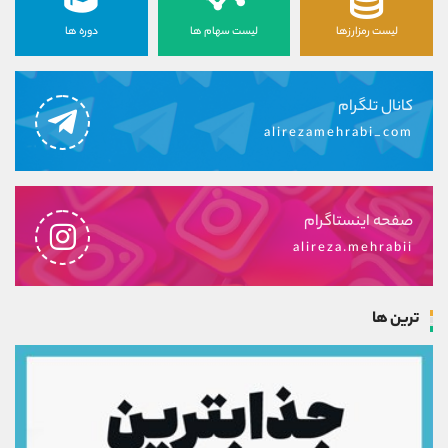
لیست رمزارزها
لیست سهام ها
دوره ها
کانال تلگرام
alirezamehrabi_com
صفحه اینستاگرام
alireza.mehrabii
ترین ها