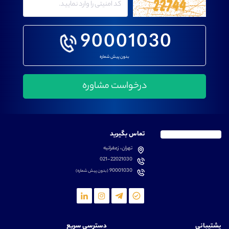
90001030
بدون پیش شماره
تماس بگیرید
تهران، زعفرانیه
021-22021030
90001030
(بدون پیش شماره)
پشتیبانی
دسترسی سریع