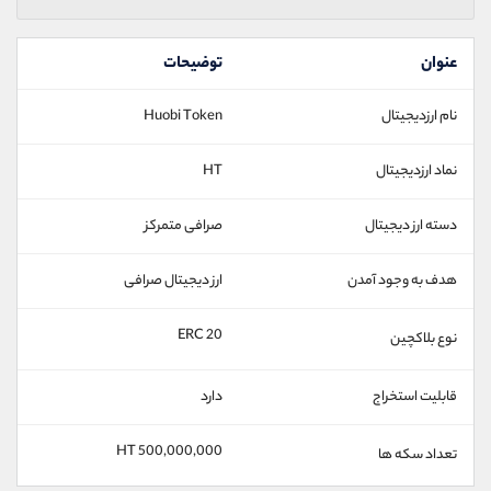
عنوان
توضیحات
نام ارزدیجیتال
Huobi Token
نماد ارزدیجیتال
HT
دسته ارز دیجیتال
صرافی متمرکز
هدف به وجود آمدن
ارز دیجیتال صرافی
ERC 20
نوع بلاکچین
قابلیت استخراج
دارد
500,000,000 HT
تعداد سکه ها