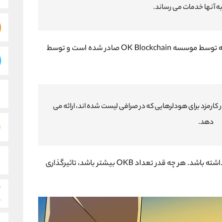
 به آنها خدمات می رساند.
توکن OKB، یک توکن بومی صرافی OKEX است که توسط موسسه OK Blockchain صادر شده است و توسط
یک پکیج تخفیف در کارمزد برای هودلرهایی که در صرافی لیست شده اند، ارائه می
دهد.
کاربر می تواند با نگه داری OKB می تواند حق رای داشته باشد. هر چه قدر تعداد OKB بیشتر باشد، تاثیرگذاری