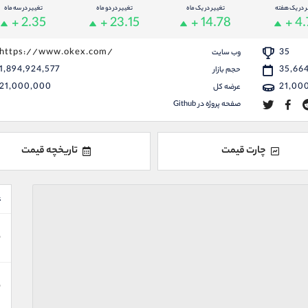
ر در یک هفته
تغییر در یک ماه
تغییر در دو ماه
تغییر در سه ماه
+ 2.35
+ 23.15
+ 14.78
+ 4
https://www.okex.com/
35
وب سایت
1,894,924,577
35,66
حجم بازار
21,000,000
21,00
عرضه کل
صفحه پروژه در Github
چارت قیمت
تاریخچه قیمت
ع
ن
ن