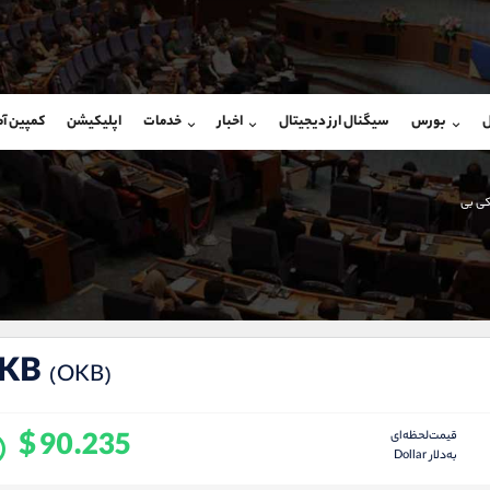
بان فروش
پشتیبان فروش
(محسن یزدی)
(یوسف فرخنده)
ل
بورس
سیگنال ارز دیجیتال
اخبار
خدمات
اپلیکیشن
کمپین آ
09304891085
موبایل
9194198792
شروع گفتگو
واتساپ
شروع گفتگ
@Armteam_admin_103
تلگرام
Armteam_admin_33
کی بی
103
داخلی
8
KB
(OKB)
$ 90.235
قیمت‌لحظه‌ای
به‌دلار Dollar