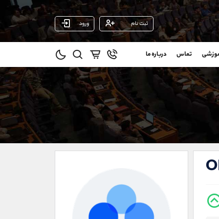
ثبت نام
ورود
پشتیبان فروش
(ایمان پوراسماعیلی)
موزشی
تماس
درباره ما
0
موبایل
09927779040
و
واتساپ
شروع گفتگو
@
تلگرام
@Armteam_admin_por
11
داخلی
107
021-22021030
021-22021040
O
90001030
@alireza.mehrabii
@alirezamehrabi_com
@alirezamehrabi_official