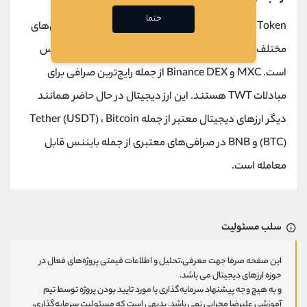
حتما
Trust Wallet Token برای خرید و تجارت در سیستم عامل‌های
مختلف، از جمله صرافی‌های متمرکز و غیرمتمرکز، در دسترس
است. MXC و Binance DEX از جمله رایج‌ترین صرافی برای
مبادلات TWT هستند. این ارز دیجیتال در حال حاضر همانند
دیگر ارزهای دیجیتال معتبر از جمله Tether (USDT) ، Bitcoin
(BTC) و BNB در صرافی‌های معتبری از جمله بایننس قابل
معامله است.
سلب مسئولیت
این صفحه صرفا جهت معرفی،تحلیل و اطلاعات قیمتی پروژه‌های فعال در
حوزه ارزهای دیجیتال می باشد.
و به هیچ وجه پیشنهاد سرمایه‌گذاری یا مورد تایید بودن پروژه توسط تیم
آموزشی علیرضا محرابی نمی باشد. بدیهی است که مسئولیت سرمایه‌گذاری،