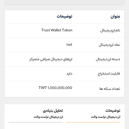
عنوان
توضیحات
نام ارزدیجیتال
Trust Wallet Token
نماد ارزدیجیتال
twt
دسته ارز دیجیتال
ارزهای دیجیتال صرافی متمرکز
قابلیت استخراج
دارد
1,000,000,000 TWT
تعداد سکه ها
توضیحات
تحلیل بنیادی
ارز دیجیتال تراست والت
ارز دیجیتال تراست والت