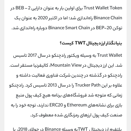
Trust Wallet Token برای اولین بار به عنوان دارایی BEB – 2 در
Binance Chain راه‌اندازی شد؛ اما در اکتبر 2020 به عنوان یک
توکن BEP-20 در Binance Smart Chain دوباره راه‌اندازی شد.
بنیانگذار ارز دیجیتال TWT کیست؟
Trust Wallet به وسیله ویکتور رادچنکو در سال 2017 تاسیس
شد. این ارز دیجیتال در Mountain View، کالیفرنیا مستقر است.
رادچنکو در گذشته در چندین شرکت فناوری فعالیت داشته و
علاوه بر این Trucker Path را در سال 2013 تاسیس کرد. رادچنکو
زمانی که متوجه شد فروشگاه‌های برنامه هیچ کیف پول منبع
بازی برای نشانه‌های Ethereum و ERC20 ندارند، توجه خود را به
صنعت کیف پول ارزهای رمزنگاری شده معطوف کرد.
پلتفرم ارز دیجیتال TWTبه وسیله Binance در جولای 2018، با