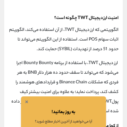
امنیت ارز دیجیتال TWT چگونه است؟
الگوریتمی که ارز دیجیتال TWT، از آن استفاده می‌کند، الگوریتم
اثبات سهام POS است. استفاده از این الگوریتم می‌تواند تا
حدود 51 درصد از تهدیدات (SYBIL) حمایت کند.
ارز دیجیتال TWT، با استفاده از برنامه Bounty Bounty اجرا
می‌شود که می‌تواند تا سقف حدود ده هزار دلار BNB به هر
فردی که مشکلات Binance Chain و قراردادهای هوشمند را
کشف کند، پرداخت نماید؛ به علاوه برای امنیت بیشتر کیف
×
پولTWT، یک رمز عبور یا یک عبارت بازیابی 12 کلمه‌ای قرار داده
شده است.
به روز بمانید!
آیا می‌خواهید از آخرین اخبار مطلع شوید؟
از کجا می‌توان Tokens Wallet Token (TWT) خرید؟