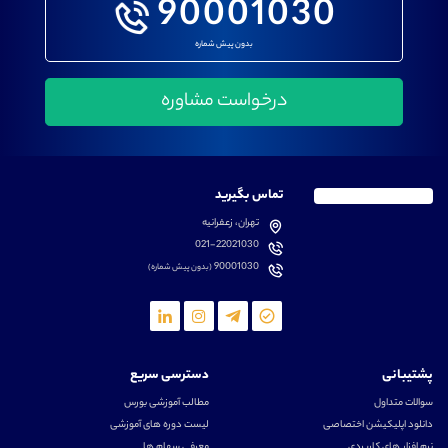
90001030
بدون پیش شماره
تماس بگیرید
تهران، زعفرانیه
021-22021030
90001030
(بدون پیش شماره)
پشتیبانی
دسترسی سریع
سوالات متداول
مطالب آموزشی بورس
دانلود اپلیکیشن اختصاصی
لیست دوره های آموزشی
نرم افزار های کاربردی
معرفی سهام ها