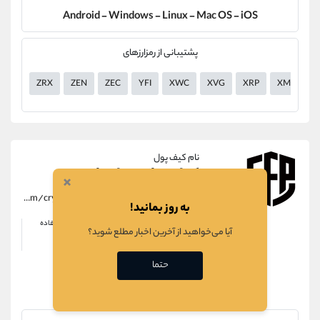
Android - Windows - Linux - Mac OS - iOS
پشتیبانی از رمزارزهای
ZRX
ZEN
ZEC
YFI
XWC
XVG
XRP
XMR
نام کیف پول
کیف پول سیف پل
×
https://alirezamehrabi.com/cryptocurrency/wallet/safepal-wallet
به روز بمانید!
امتیاز
ناشناسی
راحتی در استفاده
آیا می‌خواهید از آخرین اخبار مطلع شوید؟
کم
راحت
حتما
ویژگی ها