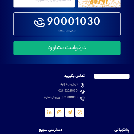
90001030
بدون پیش شماره
تماس بگیرید
تهران، زعفرانیه
021-22021030
90001030
(بدون پیش شماره)
پشتیبانی
دسترسی سریع