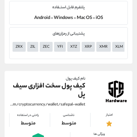
پلتفرم قابل استــفاده
Android - Windows - Mac OS - iOS
پشتیبانی از رمزارزهای
ZRX
ZIL
ZEC
YFI
XTZ
XRP
XMR
XLM
XE
نام کیف پول
کیف پول سخت افزاری سیف
پل
https://alirezamehrabi.com/cryptocurrency/wallet/safepal-wallet
امتیاز
ناشناسی
راحتی در استفاده
متوسط
متوسط
ویژگی ها