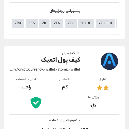
پشتیبانی از رمزارزهای
ZRX
ZKS
ZIL
ZEN
ZEC
YOUC
YOOSHI
YGG
نام کیف پول
کیف پول اتمیک
https://alirezamehrabi.com/cryptocurrency/wallet/atomic-wallet
امتیاز
ناشناسی
راحتی در استفاده
کم
راحت
ویژگی ها
پلتفرم قابل استــفاده