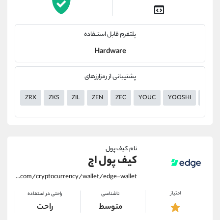
پلتفرم قابل استــفاده
Hardware
پشتیبانی از رمزارزهای
ZRX
ZKS
ZIL
ZEN
ZEC
YOUC
YOOSHI
YGG
نام کیف پول
کیف پول اج
https://alirezamehrabi.com/cryptocurrency/wallet/edge-wallet
امتیاز
ناشناسی
راحتی در استفاده
متوسط
راحت