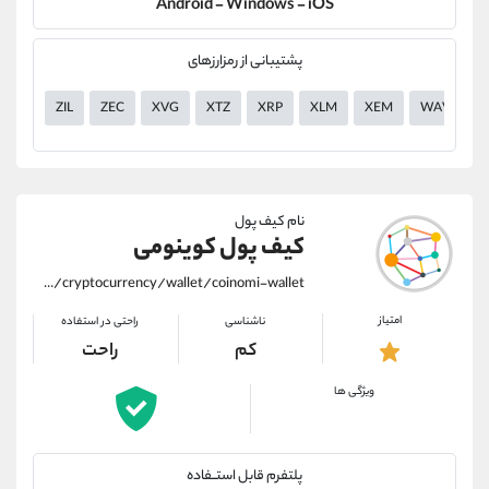
Android - Windows - iOS
پشتیبانی از رمزارزهای
ZIL
ZEC
XVG
XTZ
XRP
XLM
XEM
WAVES
نام کیف پول
کیف پول کوینومی
https://alirezamehrabi.com/cryptocurrency/wallet/coinomi-wallet
امتیاز
ناشناسی
راحتی در استفاده
کم
راحت
ویژگی ها
پلتفرم قابل استــفاده