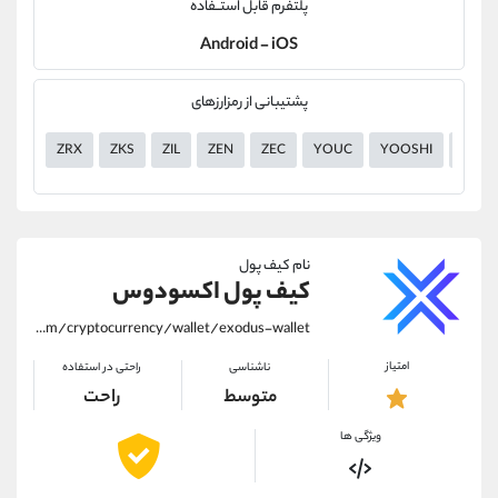
پلتفرم قابل استــفاده
Android - iOS
پشتیبانی از رمزارزهای
ZRX
ZKS
ZIL
ZEN
ZEC
YOUC
YOOSHI
YGG
نام کیف پول
کیف پول اکسودوس
https://alirezamehrabi.com/cryptocurrency/wallet/exodus-wallet
امتیاز
ناشناسی
راحتی در استفاده
متوسط
راحت
ویژگی ها