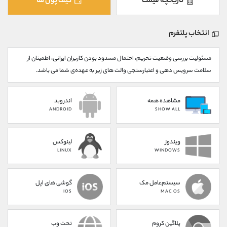
تاریخچه قیمت
کیف پول ها
کانال بله
@alirezamehrabi_official
انتخاب پلتفرم
مسئولیت بررسی وضعیت تحریم، احتمال مسدود بودن کاربران ایرانی، اطمینان از
سلامت سرویس دهی و اعتبارسنجی والت های زیر به عهده‌ی شما می باشد.
مشاهده همه
اندروید
ANDROID
SHOW ALL
ویندوز
لینوکس
LINUX
WINDOWS
سیستم‌عامل مک
گوشی های اپل
IOS
MAC OS
پلاگین کروم
تحت وب