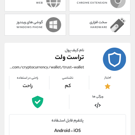
WEB
CHROME EXTENSION
سخت افزاری
گوشی های ویندوز
WINDOWS PHONE
HARDWARE
نام کیف پول
تراست ولت
https://alirezamehrabi.com/cryptocurrency/wallet/trust-wallet
امتیاز
ناشناسی
راحتی در استفاده
کم
راحت
ویژگی ها
پلتفرم قابل استــفاده
Android - iOS