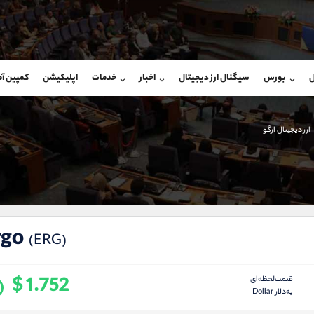
بان فروش
پشتیبان فروش
(محسن یزدی)
(یوسف فرخنده)
ل
بورس
سیگنال ارز دیجیتال
اخبار
خدمات
اپلیکیشن
کمپین آ
09304891085
موبایل
9194198792
شروع گفتگو
واتساپ
شروع گفتگ
@Armteam_admin_103
تلگرام
Armteam_admin_33
ارز دیجیتال ارگو
103
داخلی
8
rgo
(ERG)
$ 1.752
قیمت‌لحظه‌ای
به‌دلار Dollar