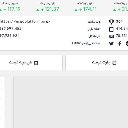
ر در یک هفته
تغییر در یک ماه
تغییر در دو ماه
تغییر در سه ماه
+ 117.19
+ 121.37
+ 174.11
+ 31
https://ergoplatform.org/
364
وب سایت
137,599,452
414,5
حجم بازار
97,739,924
78,551
عرضه کل
صفحه پروژه در Github
چارت قیمت
تاریخچه قیمت
ع
ن
ن