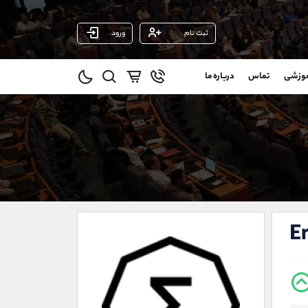
ثبت نام
ورود
پشتیبان فروش
(فائزه تهرانی)
موزشی
تماس
درباره ما
0
موبایل
09101364784
و
واتساپ
شروع گفتگو
@
تلگرام
@Armteam_admin_104
11
داخلی
104
021-22021030
021-22021040
E
90001030
@alireza.mehrabii
@alirezamehrabi_com
@alirezamehrabi_official