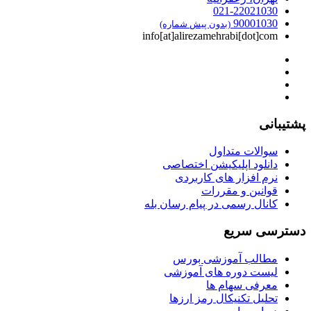
021-22021030
90001030
(بدون پیش شماره)
info[at]alirezamehrabi[dot]com
پشتیبانی
سوالات متداول
دانلود اپلیکیشن اختصاصی
نرم افزار های کاربردی
قوانین و مقررات
کانال رسمی در پیام رسان بله
دسترسی سریع
مطالب آموزشی بورس
لیست دوره های آموزشی
معرفی سهام ها
تحلیل تکنیکال رمز ارزها