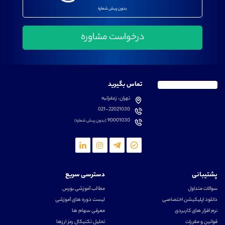
بدون پیش شماره
تماس بگیرید
تهران، زعفرانیه
021-22021030
90001030
(بدون پیش شماره)
پشتیبانی
دسترسی سریع
سوالات متداول
مطالب آموزشی بورس
دانلود اپلیکیشن اختصاصی
لیست دوره های آموزشی
نرم افزار های کاربردی
معرفی سهام ها
قوانین و مقررات
تحلیل تکنیکال رمز ارزها