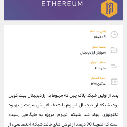
موبایل
09194198792
واتساپ
شروع گفتگو
تلگرام
@Armteam_admin_33
داخلی
118
زمان مطالعه
5 دقیقه
پشتیبان فروش
(محسن یزدی)
دسته بندی
موبایل
09304891085
آموزش ارز دیجیتال
واتساپ
شروع گفتگو
تلگرام
@Armteam_admin_103
سطح آموزش
متوسط
داخلی
103
تاریخ انتشار
۵ آبان ۱۴۰۱
اطلاعات تماس
(دفتر فروش)
تلفن
021-22021030
بعد از اولین شبکه بلاک چین که مربوط به ارز دیجیتال بیت کوین
تلفن
021-22021040
بود، شبکه ارز دیجیتال اتریوم با هدف افزایش سرعت و بهبود
بدون پیش شماره
90001030
تکنولوژی ایجاد شد. شبکه اتریوم امروزه به جایگاهی رسیده
اینستاگرام
@alireza.mehrabii
کانال تلگرام
@alirezamehrabi_com
است که تقریبا 90 درصد از توکن های فاقد شبکه اختصاصی، از