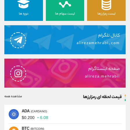
لیست رمزارزها
لیست سهام ها
دوره ها
کانال تلگرام
alirezamehrabi_com
صفحه اینستاگرام
alireza.mehrabii
قیمت لحظه ای رمزارزها
مشاهده همه
ADA
(CARDANO)
$0.200
6.08
BTC
(BITCOIN)