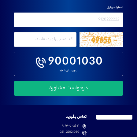
شماره موبایل
90001030
بدون پیش شماره
تماس بگیرید
تهران، زعفرانیه
021-22021030