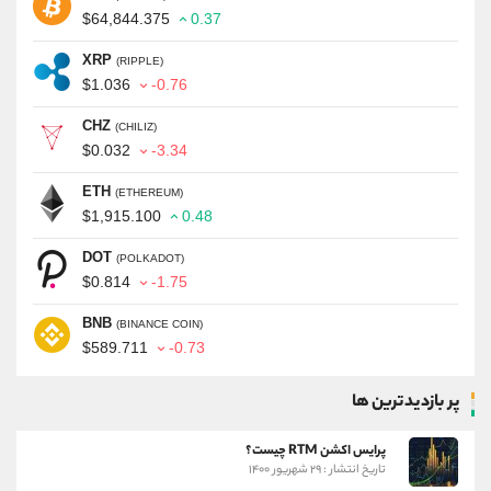
$64,844.375
0.37
XRP
(RIPPLE)
$1.036
-0.76
CHZ
(CHILIZ)
$0.032
-3.34
ETH
(ETHEREUM)
$1,915.100
0.48
DOT
(POLKADOT)
$0.814
-1.75
BNB
(BINANCE COIN)
$589.711
-0.73
پر بازدیدترین ها
پرایس اکشن RTM چیست؟
تاریخ انتشار : ۲۹ شهریور ۱۴۰۰