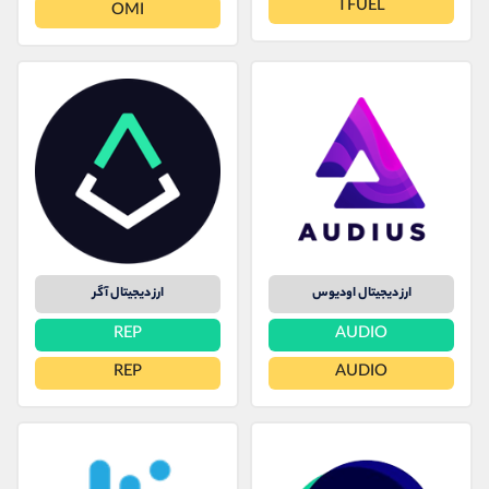
TFUEL
کانال بله
@alirezamehrabi_official
OMI
ارز دیجیتال اودیوس
ارز دیجیتال آگر
REP
AUDIO
REP
AUDIO