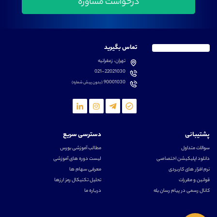
تماس بگیرید
تهران، زعفرانیه
021-22021030
90001030
(بدون پیش شماره)
پشتیبانی
دسترسی سریع
سوالات متداول
مطالب آموزشی بورس
دانلود اپلیکیشن اختصاصی
لیست دوره های آموزشی
نرم افزار های کاربردی
معرفی سهام ها
قوانین و مقررات
تحلیل تکنیکال رمز ارزها
کانال رسمی در پیام رسان بله
درباره ما