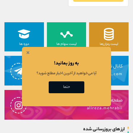
لیست رمزارزها
لیست سهام ها
دوره ها
×
به روز بمانید!
کانال تلگرام
آیا می‌خواهید از آخرین اخبار مطلع شوید؟
alirezamehrabi_com
حتما
صفحه اینستاگرام
alireza.mehrabii
ارز های بروزرسانی شده