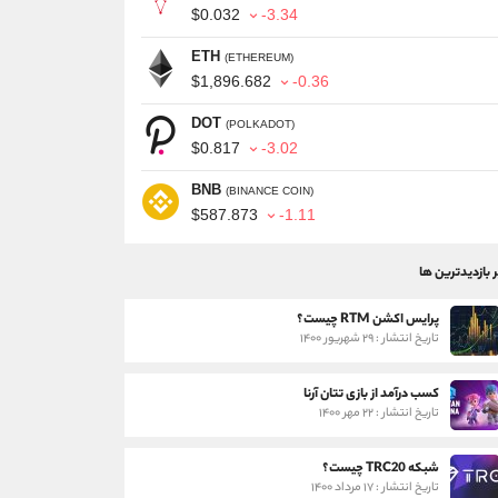
$0.032
-3.34
ETH
(ETHEREUM)
$1,896.682
-0.36
DOT
(POLKADOT)
$0.817
-3.02
BNB
(BINANCE COIN)
$587.873
-1.11
ر بازدیدترین ها
پرایس اکشن RTM چیست؟
تاریخ انتشار : ۲۹ شهریور ۱۴۰۰
کسب درآمد از بازی تتان آرنا
تاریخ انتشار : ۲۲ مهر ۱۴۰۰
شبکه TRC20 چیست؟
تاریخ انتشار : ۱۷ مرداد ۱۴۰۰