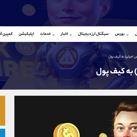
بان فروش
پشتیبان فروش
(یوسف فرخنده)
(محسن یزدی)
ل
بورس
سیگنال ارز دیجیتال
اخبار
خدمات
اپلیکیشن
کمپین آ
09194198792
موبایل
9304891085
شروع گفتگو
واتساپ
شروع گفتگ
@Armteam_admin_33
تلگرام
Armteam_admin_103
 امپایر) به کیف پول
118
داخلی
03
 به کیف پول