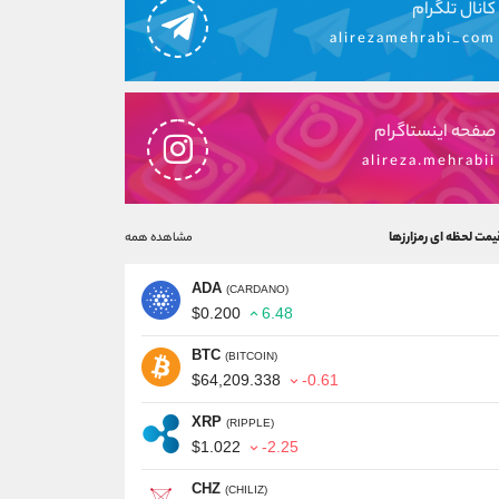
کانال تلگرام
alirezamehrabi_com
صفحه اینستاگرام
alireza.mehrabii
یمت لحظه ای رمزارزها
مشاهده همه
ADA
(CARDANO)
$0.200
6.48
BTC
(BITCOIN)
$64,209.338
-0.61
XRP
(RIPPLE)
$1.022
-2.25
CHZ
(CHILIZ)