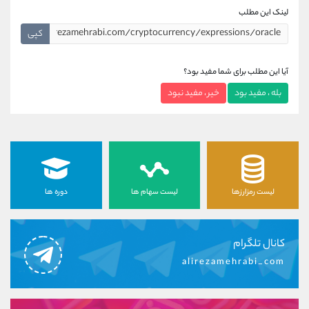
لینک این مطلب
کپی
آیا این مطلب برای شما مفید بود؟
بله ، مفید بود
خیر ، مفید نبود
لیست رمزارزها
لیست سهام ها
دوره ها
کانال تلگرام
alirezamehrabi_com