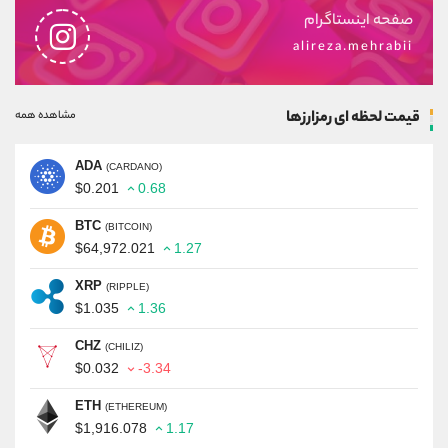
صفحه اینستاگرام
alireza.mehrabii
قیمت لحظه ای رمزارزها
مشاهده همه
ADA
(CARDANO)
$0.201
0.68
BTC
(BITCOIN)
$64,972.021
1.27
XRP
(RIPPLE)
$1.035
1.36
CHZ
(CHILIZ)
$0.032
-3.34
ETH
(ETHEREUM)
$1,916.078
1.17