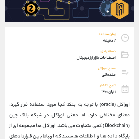
موبایل
09101364784
واتساپ
شروع گفتگو
تلگرام
@Armteam_admin_104
داخلی
104
زمان مطالعه
7 دقیقه
پشتیبان فروش
(ایمان پوراسماعیلی)
دسته بندی
موبایل
09927779040
اصطلاحات بازار ارز دیجیتال
واتساپ
شروع گفتگو
تلگرام
@Armteam_admin_por
سطح آموزش
مقدماتی
داخلی
107
تاریخ انتشار
۱ آبان ۱۴۰۱
اطلاعات تماس
(دفتر فروش)
تلفن
021-22021030
اوراکل (oracle) با توجه به اینکه کجا مورد استفاده قرار گیرد،
تلفن
021-22021040
معنای مختلفی دارد. اما معنی اوراکل در شبکه بلاک چین
بدون پیش شماره
90001030
(Blockchain) کمی متفاوت می باشد. اوراکل ها مجموعه ای از
اینستاگرام
@alireza.mehrabii
کانال تلگرام
@alirezamehrabi_com
پایگاه داده ها و اطلاعات هستند که ارتباط بین قراردادهای