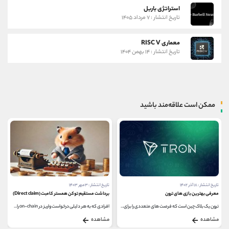
استراتژی باربل
تاریخ انتشار : ۷ مرداد ۱۴۰۵
معماری RISC V
تاریخ انتشار : ۱۴ بهمن ۱۴۰۴
ممکن است علاقه‌مند باشید
تاریخ انتشار : ۱۸ آذر ۱۴۰۲
تاریخ انتشار : ۳ مهر ۱۴۰۳
معرفی بهترین بازی های ترون
برداشت مستقیم توکن همستر کامبت (Direct claim)
ترون یک بلاک چین است که فرصت های متعددی را برای...
افرادی که به هر دلیلی درخواست واریز در on-chain را...
مشاهده
مشاهده