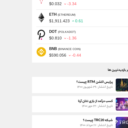
$0.032
-3.34
ETH
(ETHEREUM)
$1,911.423
0.61
DOT
(POLKADOT)
$0.810
-1.36
BNB
(BINANCE COIN)
$590.056
-0.44
ر بازدیدترین ها
پرایس اکشن RTM چیست؟
تاریخ انتشار : ۲۹ شهریور ۱۴۰۰
کسب درآمد از بازی تتان آرنا
تاریخ انتشار : ۲۲ مهر ۱۴۰۰
شبکه TRC20 چیست؟
تاریخ انتشار : ۱۷ مرداد ۱۴۰۰