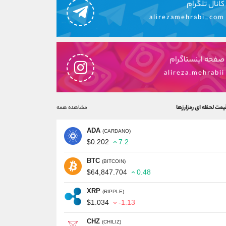
کانال تلگرام
alirezamehrabi_com
صفحه اینستاگرام
alireza.mehrabii
یمت لحظه ای رمزارزها
مشاهده همه
ADA
(CARDANO)
$0.202
7.2
BTC
(BITCOIN)
$64,847.704
0.48
XRP
(RIPPLE)
$1.034
-1.13
CHZ
(CHILIZ)