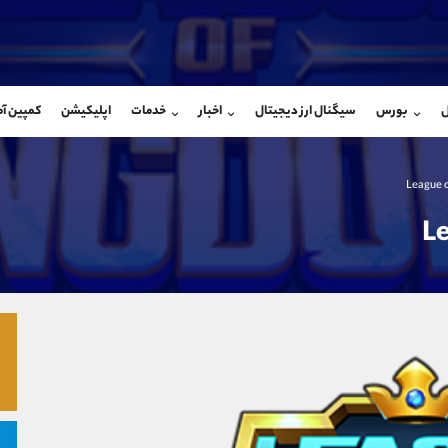
بان فروش
پشتیبان فروش
(یوسف فرخنده)
(محسن یزدی)
ل
بورس
سیگنال ارز دیجیتال
اخبار
خدمات
اپلیکیشن
کمپین آ
09194198792
موبایل
9304891085
شروع گفتگو
واتساپ
شروع گفتگ
@Armteam_admin_33
تلگرام
Armteam_admin_103
118
داخلی
03