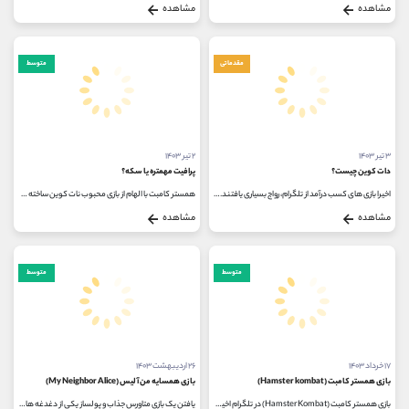
مشاهده
مشاهده
مقدماتی
متوسط
۳ تیر ۱۴۰۳
۲ تیر ۱۴۰۳
دات کوین چیست؟
پرافیت مهمتره یا سکه؟
اخیرا بازی های کسب درآمد از تلگرام، رواج بسیاری یافتند. دات کوین با امکانات جدید خود در تلاش است تا ایردراپ خود را با ویژگی...
همستر کامبت با الهام از بازی محبوب نات کوین ساخته شده است. با این تفاسیر، مکانیسم و ​​روند بازی متفاوت و کمی پیچیده تر از...
مشاهده
مشاهده
متوسط
متوسط
۱۷ خرداد ۱۴۰۳
۲۶ اردیبهشت ۱۴۰۳
بازی همستر کامبت (Hamster kombat)
بازی همسایه من آلیس (My Neighbor Alice)
بازی همستر کامبت (Hamster Kombat) در تلگرام اخیراً محبوبیت زیادی پیدا کرده است. این بازی به کاربران این امکان را می دهد که به سادگی...
یافتن یک بازی متاورس جذاب و پولساز یکی از دغدغه های اصلی گیمرهایی است که امروزه تلاش زیادی برای این صنعت می کنند. علیرغم تنوع...