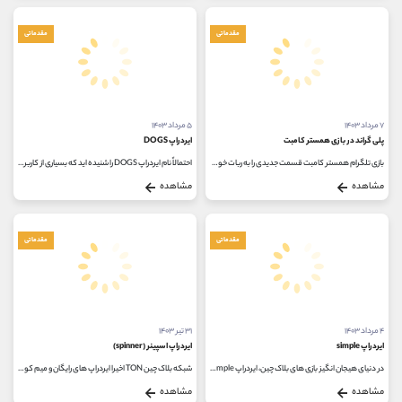
مقدماتی
مقدماتی
۷ مرداد ۱۴۰۳
۵ مرداد ۱۴۰۳
پلی گراند در بازی همستر کامبت
ایردراپ DOGS
بازی تلگرام همستر کامبت قسمت جدیدی را به ربات خود اضافه کرده است که می توانید با انجام بازی های خارج از این ربات کلیدها را مانند...
احتمالاً نام ایردراپ DOGS را شنیده اید که بسیاری از کاربران تلگرام آن را یکی از ساده ترین ربات های تلگرام می دانند. این ربات نیز...
مشاهده
مشاهده
مقدماتی
مقدماتی
۴ مرداد ۱۴۰۳
۳۱ تیر ۱۴۰۳
ایردراپ simple
ایردراپ اسپینر (spinner)
در دنیای هیجان انگیز بازی های بلاک چین، ایردراپ simple به عنوان یک بازی جدید و در حال ظهور، توجه بسیاری از گیمرها و علاقه مندان...
شبکه بلاک چین TON اخیرا ایردراپ های رایگان و میم کوین های جالبی مانند NotCoin را معرفی کرده است و قصد دارد سرمایه گذاران را به شبکه...
مشاهده
مشاهده