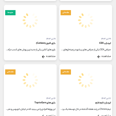
مقدماتی
متوسط
۲۹ تیر ۱۴۰۳
۱۹ تیر ۱۴۰۳
ایردراپ CEX
بازی کتیزن (Catizen)
صرافی CEX یکی از صرافی های پیشرو در زمینه ارزهای دیجیتال است که اخیرا از طریق تلگرام، ایردراپ CEX را برای کاربران خود...
بازی های آنلاین یکی از جدیدترین روش های کسب درآمد از بازار ارز دیجیتال محسوب می شود. در این میان پلتفرم تلگرام به عرصه ای تبدیل...
مشاهده
مشاهده
مقدماتی
مقدماتی
۱۷ تیر ۱۴۰۳
۱۶ تیر ۱۴۰۳
ایردراپ تایم فارم
بازی ‌های Tap to Earn
تیم Chrono در چند هفته گذشته در حال توسعه یک برنامه جدید سرگرم کننده و هیجان انگیز به نام ایردراپ تایم فارم (Time Farm) بوده است...
این روزها افرادی را می بینید که در خیابان، اتوبوس و مترو به گوشی خود ضربه می زنند. این افراد به دنبال کسب درآمد با نصب بهترین بازی...