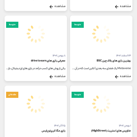
مشاهده
مشاهده
متوسط
متوسط
۲۴ اسفند ۱۴۰۲
۸ بهمن ۱۴۰۲
بهترین بازی های بلاک چین BSC
معرفی بازی های drive to earn
Metaverse یک فضای سه بعدی آنلاین است که در آن کاربران می توانند در یک محیط سه بعدی؛ کار، بازی و معاشرت کنند. Metaverse هنوز در حال تکامل...
یکی از روش های کسب درآمد در بازی های ارز دیجیتال، بازی های کریپتویی است. این بدان معناست که علاوه بر بازی و تفریح، می توانید...
مشاهده
مشاهده
متوسط
مقدماتی
۱ بهمن ۱۴۰۲
۲۵ آذر ۱۴۰۲
متاورس های استریت (HighStreet)
بازی مگا کریپتو پلیس