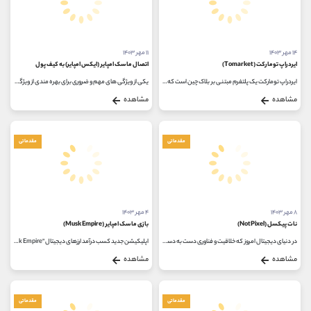
۱۴ مهر ۱۴۰۳
۱۱ مهر ۱۴۰۳
ایردراپ تومارکت (Tomarket)
اتصال ماسک امپایر (ایکس امپایر) به کیف پول
ایردراپ تومارکت یک پلتفرم مبتنی بر بلاک‌ چین است که بر روی تلگرام فعالیت می‌کند و از طریق یک ربات تلگرامی به کاربران اجازه...
یکی از ویژگی های مهم و ضروری برای بهره مندی از ویژگی های خاص بازی ها، قابلیت اتصال بازی به کیف پول های دیجیتال است. در آپدیت...
مشاهده
مشاهده
مقدماتی
مقدماتی
۸ مهر ۱۴۰۳
۴ مهر ۱۴۰۳
نات پیکسل (NotPixel)
بازی ماسک امپایر (Musk Empire)
در دنیای دیجیتال امروز که خلاقیت و فناوری دست به دست هم می دهند، نات پیکسل به عنوان یک ایده جذاب در دنیای بازی های تلگرام مطرح...
اپلیکیشن جدید کسب درآمد ارزهای دیجیتال "Musk Empire" توسط طرفداران ایلان ماسک ساخته شده است و یک بازی تلگرامی است که در آن...
مشاهده
مشاهده
مقدماتی
مقدماتی