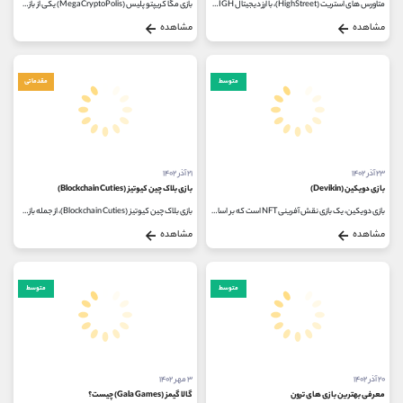
متاورس های استریت (HighStreet)، با ارز دیجیتال HIGH و STREET، بیست و هشتمین پروژه ارزهای دیجیتال در بایننس لانچ پد است که به همه این فرصت...
بازی مگا کریپتو پلیس (MegaCryptoPolis) یکی از بازی های حوزه ارز دیجیتال، در حال تبدیل شدن به یک صنعت رو به رشد است. بازی‌ های متاورس...
مشاهده
مشاهده
متوسط
مقدماتی
۲۳ آذر ۱۴۰۲
۲۱ آذر ۱۴۰۲
بازی دویکین (Devikin)
بازی بلاک چین کیوتیز (Blockchain Cuties)
بازی دویکین، یک بازی نقش آفرینی NFT است که بر اساس بازی های بلاک چین ساخته شده است. این بازی برای نسخه موبایل است و بر روی دستگاه...
بازی بلاک چین کیوتیز (Blockchain Cuties)، از جمله بازی های چند بلاک چینی است که اخیراً مخاطبان زیادی را به خود جذب کرده است. این بازی...
مشاهده
مشاهده
متوسط
متوسط
۲۰ آذر ۱۴۰۲
۳ مهر ۱۴۰۲
معرفی بهترین بازی های ترون
گالا گیمز (Gala Games) چیست؟