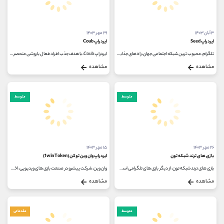
۳ آبان ۱۴۰۳
۲۹ مهر ۱۴۰۳
ایردراپ Seed
ایردراپ Coub
تلگرام، محبوب ترین شبکه اجتماعی جهان، راه های جذابی برای معرفی دنیای ارزهای دیجیتال به کاربران عادی دارد. بازی ها و ربات های...
ایردراپ Coub، با هدف جذب افراد فعال با روشی منحصر به فرد و خلاقانه، این روزها در دنیای ارزهای دیجیتال و بلاک چین توجه بسیاری...
مشاهده
مشاهده
متوسط
متوسط
۲۶ مهر ۱۴۰۳
۱۵ مهر ۱۴۰۳
بازی ‌های ترند شبکه تون
ایردراپ وان وین توکن (1win Token)
بازی‌ های ترند شبکه تون، از دیگر بازی های تلگرامی است که این روزها مخاطبان بسیاری را به سمت خود جذب کرده است. یکی از دلایل...
وان وین، شرکت پیشرو در صنعت بازی های ویدیویی، اخیراً از راه اندازی توکن ایردراپ خود به نام ایردراپ وان وین توکن خبر داد، محصولی...
مشاهده
مشاهده
متوسط
مقدماتی