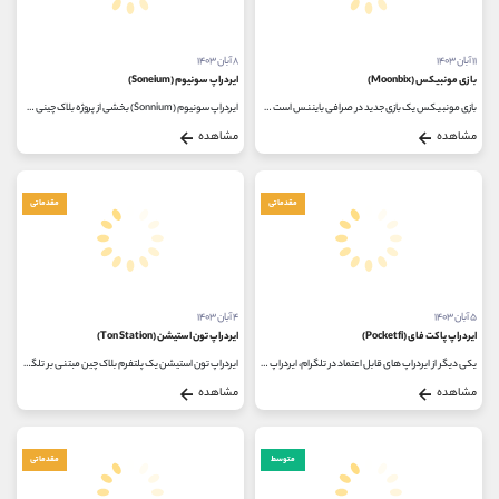
۱۱ آبان ۱۴۰۳
۸ آبان ۱۴۰۳
بازی مونبیکس (Moonbix)
ایردراپ سونیوم (Soneium)
بازی مونبیکس یک بازی جدید در صرافی بایننس است که می توان از طریق آن کسب درآمد داشت. این بازی که بر اساس مفهوم پلی تو ارن ساخته...
ایردراپ سونیوم (Sonnium) بخشی از پروژه بلاک چینی جدیدی است که با همکاری سونی و استارت‌آپ Startale توسعه یافته است. هدف این پروژه...
مشاهده
مشاهده
مقدماتی
مقدماتی
۵ آبان ۱۴۰۳
۴ آبان ۱۴۰۳
ایردراپ پاکت فای (Pocketfi)
ایردراپ تون استیشن (Ton Station)
یکی دیگر از ایردراپ های قابل اعتماد در تلگرام، ایردراپ پاکت فای است که اخیرا به گروه ایردراپ تلگرام پیوسته است. بازار ایردراپ...
ایردراپ تون استیشن یک پلتفرم بلاک چین مبتنی بر تلگرام است که ترکیبی منحصر به فرد از بازی و رسانه های اجتماعی را ارائه می دهد...
مشاهده
مشاهده
متوسط
مقدماتی