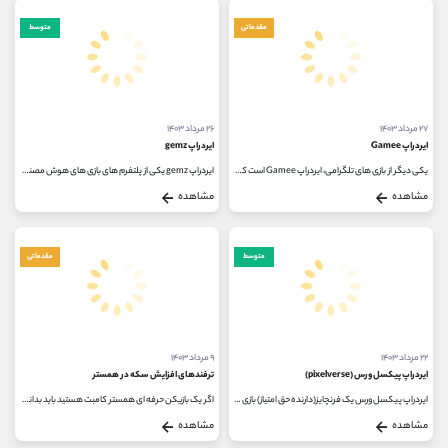
مقدماتی
متوسط
۲۷ مرداد ۱۴۰۳
۲۶ مرداد ۱۴۰۳
ایردراپ Gamee
ایردراپ gemz
یکی دیگر از بازی های تلگرامی، ایردراپ Gamee است که این روزها ترند شده و کاربران بسیاری را به سمت خود جذب کرده است. به عنوان...
ایردراپ gemz یکی از پلتفرم های بازی ‌های هوش مصنوعی آینده است که کلکسیون‌ های گسترده NFT را با ابزارهای بازی ساز نوآورانه...
مشاهده
مشاهده
متوسط
مقدماتی
۲۲ مرداد ۱۴۰۳
۹ مرداد ۱۴۰۳
ایردراپ پیکسل ورس (pixelverse)
ترفندهای افزایش سکه در همستر
ایردراپ پیکسل ورس یک فرنچایز(دارنده حق امتیاز) بازی های رمزنگاری شده است که اخیراً به دلیل موفقیت بازی PixelTap خود در تلگرام،...
اگر یک بازیکن حرفه ای همستر کامبت هستید باید بدانید که بازی، راه های مختلفی مانند کد مورس و کارت های روزانه را برای بازیکنان...
مشاهده
مشاهده