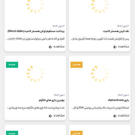
۳ مهر ۱۴۰۳
۳ مهر ۱۴۰۳
نقد کردن همستر کامبت
برداشت مستقیم توکن همستر کامبت (Direct claim)
پس از افزایش قیمت نات کوین، توجه همه کاربران به بازی همستر کامبت جلب شد. Hamster Combat امروزه بیش از 100 میلیون کاربر فعال دارد و یکی...
افرادی که به هر دلیلی درخواست واریز در on-chain را در کیف پول Tone Keeper یا واریز در صرافی ثبت نکرده اند، نگران دریافت توکن خود نباشند؛...
مشاهده
مشاهده
مقدماتی
متوسط
۲ مهر ۱۴۰۳
۱ مهر ۱۴۰۳
بازی Aptos Arena
بهترین بازی های تلگرام
شبکه آپتوس با سرعت بالا، پشتیبانی یونیتی SDK و کارمزدهای کم، محیطی مناسب برای توسعه بازی های رمزنگاری شده فراهم کرده است. تاکنون...
مدت زیادی است که بازی های تلگرام سر و صدای زیادی در دنیای ارزهای دیجیتال بپا کرده است. تا چند سال پیش، استخراج ارزهای دیجیتال...
مشاهده
مشاهده
مقدماتی
متوسط