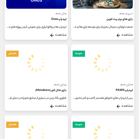
کانال بله
@alirezamehrabi_official
۷ مرداد ۱۴۰۴
۲۱ آذر ۱۴۰۳
بازی های برتر بیت کوین
ایردراپ Onus
صنعت ارزهای دیجیتال به‌ ویژه برای توسعه بازی ‌ها ایده ‌آل است زیرا سیستم غیرمتمرکز آن روشی کارآمد برای پاداش‌...
ایردراپ ها در واقع ابزاری برای عمومی کردن پروژه های جدید در فضای بلاک چین هستند. با توجه به محبوبیت روزافزون بازار ارزهای دیجیتال،...
مشاهده
مشاهده
متوسط
مقدماتی
۲۹ آبان ۱۴۰۳
۱۵ آبان ۱۴۰۳
ایردراپ PAWS
بازی متال کور (Metalcore)
پس از ایردراپ های ناموفق همستر کامبت و کتز، محبوبیت بازی های تلگرام به میزان قابل توجهی کاهش یافت. با این حال، ایردراپ PAWS در...
فناوری بلاک چین در بسیاری از صنایع به ویژه در دنیای بازی های ویدیویی تحول بسیار بزرگی محسوب می شود. در میان این تغییرات، دنیای...
مشاهده
مشاهده
متوسط
مقدماتی