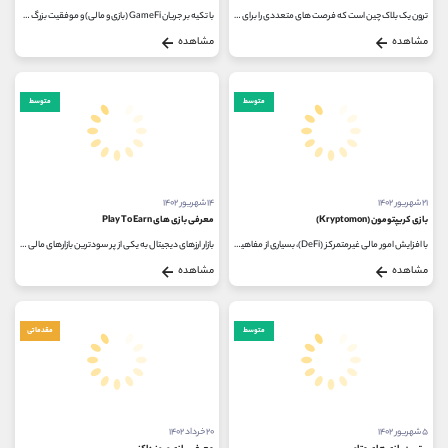
ترون یک بلاک چین است که فرصت های متعددی را برای کسب درآمد ارائه می دهد. در این مقاله لیستی از بهترین بازی های ترون برای کسب درآمد...
با تکیه بر جریان GameFi (بازی و مالی) و موفقیت بزرگ گالا گیمز (Axie Infinity ،(Gala Games در سال 2019 راه‌اندازی شد تا در زمینه توسعه فناوری...
مشاهده
مشاهده
متوسط
متوسط
۲۱ شهریور ۱۴۰۲
۱۴ شهریور ۱۴۰۲
بازی کریپتومون (Kryptomon)
معرفی بازی های Play To Earn
با افزایش امور مالی غیرمتمرکز (DeFi)، بسیاری از مفاهیم جدید و نوآورانه به خصوص در دنیای بازی های رمزنگاری شده ایجاد شده است. یکی...
بازار ارزهای دیجیتال به یکی از پر سودترین بازارهای مالی در دنیا تبدیل شده است اما برای کسب درآمد از این بازار نیاز نیست که...
مشاهده
مشاهده
متوسط
مقدماتی
۵ شهریور ۱۴۰۲
۲۰ خرداد ۱۴۰۲