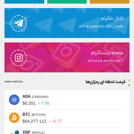
کانال تلگرام
alirezamehrabi_com
صفحه اینستاگرام
alireza.mehrabii
قیمت لحظه ای رمزارزها
مشاهده همه
ADA
(CARDANO)
$0.201
7.05
BTC
(BITCOIN)
$64,277.112
-0.77
XRP
(RIPPLE)