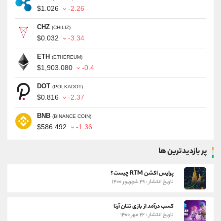
$1.026
-2.26
CHZ
(CHILIZ)
$0.032
-3.34
ETH
(ETHEREUM)
$1,903.080
-0.4
DOT
(POLKADOT)
$0.816
-2.37
BNB
(BINANCE COIN)
$586.492
-1.36
پر بازدیدترین ها
پرایس اکشن RTM چیست؟
تاریخ انتشار : ۲۹ شهریور ۱۴۰۰
کسب درآمد از بازی تتان آرنا
تاریخ انتشار : ۲۲ مهر ۱۴۰۰