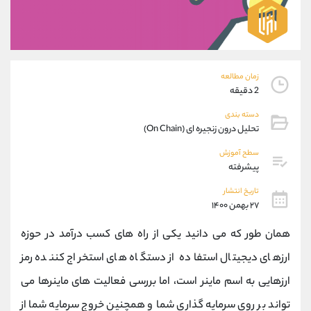
موبایل
09304891085
واتساپ
شروع گفتگو
تلگرام
@Armteam_admin_103
داخلی
103
زمان مطالعه
2 دقیقه
پشتیبان فروش
(ایمان پوراسماعیلی)
دسته بندی
موبایل
09927779040
تحلیل درون زنجیره ای (On Chain)
واتساپ
شروع گفتگو
تلگرام
@Armteam_admin_por
سطح آموزش
پیشرفته
داخلی
107
تاریخ انتشار
۲۷ بهمن ۱۴۰۰
اطلاعات تماس
(دفتر فروش)
تلفن
021-22021030
همان طور که می دانید یکی از راه های کسب درآمد در حوزه
تلفن
021-22021040
ارزهای دیجیتال استفاده از دستگاه های استخراج کننده رمز
بدون پیش شماره
90001030
ارزهایی به اسم ماینر است، اما بررسی فعالیت های ماینرها می
اینستاگرام
@alireza.mehrabii
کانال تلگرام
@alirezamehrabi_com
تواند بر روی سرمایه گذاری شما و همچنین خروج سرمایه شما از