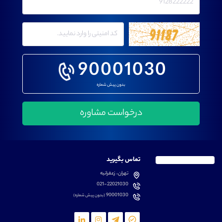
90001030
بدون پیش شماره
تماس بگیرید
تهران، زعفرانیه
021-22021030
90001030
(بدون پیش شماره)