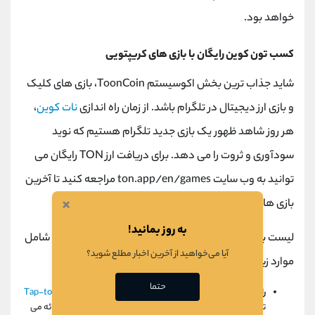
خواهد بود.
کسب تون کوین رایگان با بازی های کریپتویی
شاید جذاب ‌ترین بخش اکوسیستم
ToonCoin
، بازی ‌های کلیک
و بازی ارز دیجیتال در تلگرام باشد. از زمان راه اندازی
نات کوین
،
هر روز شاهد ظهور یک بازی جدید تلگرام هستیم که نوید
سودآوری و ثروت را می دهد. برای دریافت ارز
TON
رایگان می
توانید به وب سایت
ton.app/en/games
مراجعه کنید تا آخرین
×
بازی های منتشر شده در شبکه تون را مشاهده کنید.
به روز بمانید!
لیست برخی از بازی های تلگرام با پاداش رایگان تون کوین شامل
آیا می‌خواهید از آخرین اخبار مطلع شوید؟
موارد زیر است:
حتما
راکی ربیت:
بازی
Rocky Rabbit
یکی از بازی های محبوب
Tap-to-Earn
تلگرام است که راه های مختلفی برای کسب تون کوین رایگان ارائه می