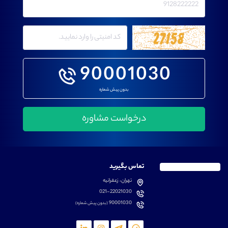
90001030
بدون پیش شماره
تماس بگیرید
تهران، زعفرانیه
021-22021030
90001030
(بدون پیش شماره)