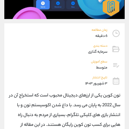
موبایل
09101364784
واتساپ
شروع گفتگو
تلگرام
@Armteam_admin_104
داخلی
104
زمان مطالعه
6 دقیقه
پشتیبان فروش
(محسن یزدی)
دسته بندی
موبایل
09304891085
سرمایه گذاری
واتساپ
شروع گفتگو
سطح آموزش
تلگرام
@Armteam_admin_103
متوسط
داخلی
103
تاریخ انتشار
۳ شهریور ۱۴۰۳
اطلاعات تماس
(دفتر فروش)
تون کوین یکی از ارزهای دیجیتال محبوب است که استخراج آن در
تلفن
021-22021030
تلفن
021-22021040
سال 2022 به پایان می رسد. با داغ شدن اکوسیستم تون و با
بدون پیش شماره
90001030
انتشار بازی های کلیکی تلگرام، بسیاری از مردم به دنبال راه
اینستاگرام
@alireza.mehrabii
کانال تلگرام
@alirezamehrabi_com
هایی برای کسب تون کوین رایگان هستند. در این مقاله از