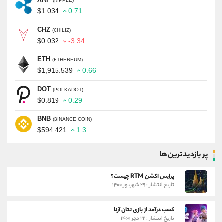
(RIPPLE)
$1.034
0.71
CHZ
(CHILIZ)
$0.032
-3.34
ETH
(ETHEREUM)
$1,915.539
0.66
DOT
(POLKADOT)
$0.819
0.29
BNB
(BINANCE COIN)
$594.421
1.3
پر بازدیدترین ها
پرایس اکشن RTM چیست؟
تاریخ انتشار : ۲۹ شهریور ۱۴۰۰
کسب درآمد از بازی تتان آرنا
تاریخ انتشار : ۲۲ مهر ۱۴۰۰