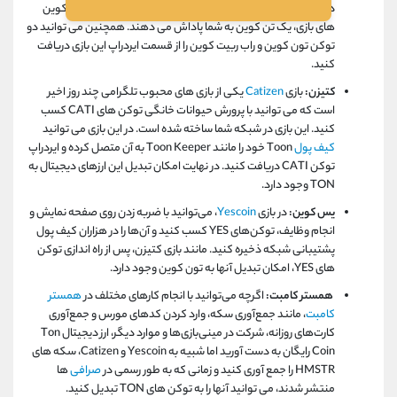
دهد. یکی از این روش‌ها دعوت از دوستانتان است که علاوه بر کوین
‌های بازی، یک تن کوین به شما پاداش می‌ دهند. همچنین می توانید دو
توکن تون کوین و راب ربیت کوین را از قسمت ایردراپ این بازی دریافت
کنید.
کتیزن:
بازی
Catizen
یکی از بازی های محبوب تلگرامی چند روز اخیر
است که می توانید با پرورش حیوانات خانگی توکن های
CATI
کسب
کنید. این بازی در شبکه شما ساخته شده است. در این بازی می توانید
کیف پول
Toon
خود را مانند
Toon Keeper
به آن متصل کرده و ایردراپ
توکن
CATI
دریافت کنید. در نهایت امکان تبدیل این ارزهای دیجیتال به
TON
وجود دارد.
یس کوین:
در بازی
Yescoin
، می‌توانید با ضربه زدن روی صفحه نمایش و
انجام وظایف، توکن‌های
YES
کسب کنید و آن‌ها را در هزاران کیف پول
پشتیبانی شبکه ذخیره کنید. مانند بازی کتیزن، پس از راه اندازی توکن
های
YES
، امکان تبدیل آنها به تون کوین وجود دارد.
همستر کامبت:
اگرچه می‌توانید با انجام کارهای مختلف در
همستر
کامبت
، مانند جمع‌آوری سکه، وارد کردن کدهای مورس و جمع‌آوری
کارت‌های روزانه، شرکت در مینی‌بازی‌ها و موارد دیگر، ارز دیجیتال
Ton
Coin
رایگان به دست آورید اما شبیه به
Yescoin
و
Catizen
، سکه های
HMSTR
را جمع آوری کنید و زمانی که به طور رسمی در
صرافی
ها
منتشر شدند، می توانید آنها را به توکن های
TON
تبدیل کنید.