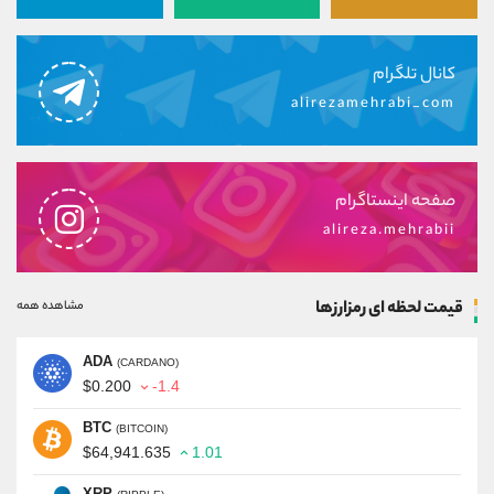
کانال تلگرام
alirezamehrabi_com
صفحه اینستاگرام
alireza.mehrabii
قیمت لحظه ای رمزارزها
مشاهده همه
ADA
(CARDANO)
$0.200
-1.4
BTC
(BITCOIN)
$64,941.635
1.01
XRP