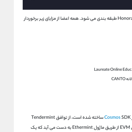
عضویت CANTO بر اساس Active، Affiliate و Honorary طبقه بندی می شود. همه اعضا از مزایای زیر برخوردار
Cosmos
SDK ساخته شده است، از توافق Tendermint
فعال است. سازگاری EVM از طریق ماژول Ethermint به دست می آید که یک