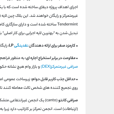
اجرای اهداف پروژه دیفای ساخته شده است که با 
Tendermint ساخته شده است و دارای سازگاری کامل با EVM است. برای
تبدیل شدن به "بهترین لایه اجرایی برای کار اصلی" ب
•
کارمزد صفر برای ارائه دهندگان
نقدینگی
LP:
رایگا
• مقاومت در برابر استخراج اجاره ای:
به منظور فراهم 
صرافی غیرمتمرکز(DEX)
و بازار وام هیچ نشانه حک
• حداقل جذب کاربر قابل دوام:
زیرساخت عمومی اصلی
روی تجمیع کننده های شخص ثالث معامله کنند تا ج
صرافی کانتو
(ارتباطات) است. انجمن تمرکز بر کارائیب دارد زیرا به موضوعات ICT برای منطقه با نگرش ج