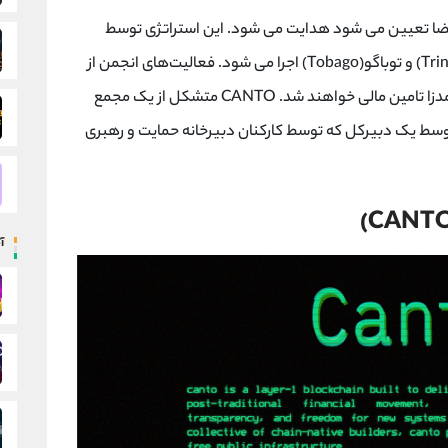
عضا تعیین می شود هدایت می شود. این استراتژی توسط
کارکنان یک دبیرخانه دائمی واقع در ترینیداد(Trinidad) و توباگو(Tobago) اجرا می شود. فعالیت‌های انجمن از
طریق مشارکت اعضا و همچنین سایر پروژه‌های درآمدزا تامین مالی خواهند شد. CANTO متشکل از یک مجمع
سط یک دبیرکل که توسط کارکنان دبیرخانه حمایت و رهبری
آ