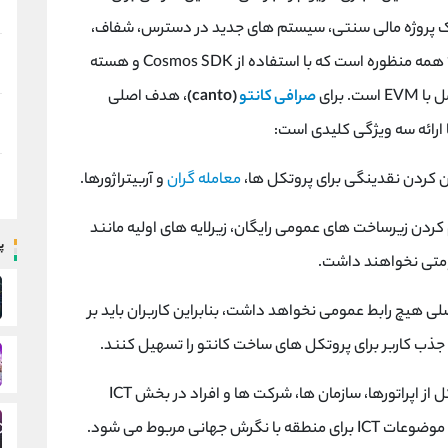
یک پروژه مالی سنتی، سیستم های جدید در دسترس، شفاف،
غیرمتمرکز و رایگان خواهند شد. این بلاک چین لایه ۱ همه منظوره است که با استفاده از Cosmos SDK و هسته
صرافی کانتو
(canto)
، هدف اصلی
ا ارائه سه ویژگی کلیدی است:
ن کردن نقدینگی برای پروتکل ها،
معامله گران
و آربیتراژورها.
کردن زیرساخت های عمومی رایگان، زیرلایه های اولیه مانند
پ
ومتی نخواهند داشت.
 هیچ رابط عمومی نخواهد داشت، بنابراین کاربران باید بر
ذب کاربر برای پروتکل های ساخت کانتو را تسهیل کنند.
(canto) یک انجمن غیرانتفاعی متشکل از اپراتورها، سازمان ها، شرکت ها و افراد در بخش ICT
هانی مربوط می شود.