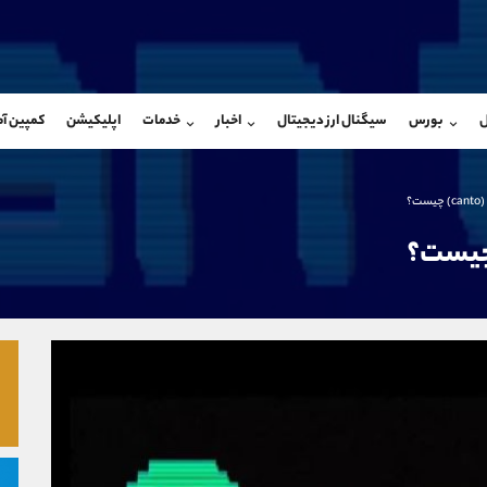
بان فروش
پشتیبان فروش
(فائزه تهرانی)
(یوسف فرخنده)
ل
بورس
سیگنال ارز دیجیتال
اخبار
خدمات
اپلیکیشن
کمپین آ
09101364784
موبایل
9194198792
شروع گفتگو
واتساپ
شروع گفتگ
@Armteam_admin_104
تلگرام
Armteam_admin_33
ت؟
104
داخلی
8