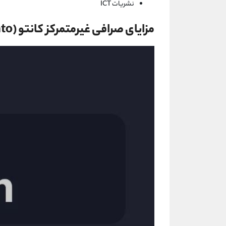
نشریات ICT
مزایای صرافی غیرمتمرکز کانتو (canto) چیست؟