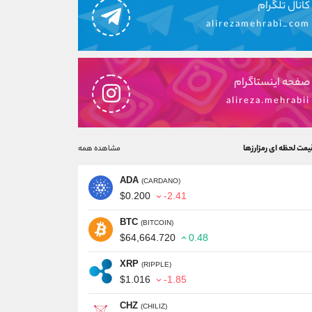
کانال تلگرام
alirezamehrabi_com
صفحه اینستاگرام
alireza.mehrabii
یمت لحظه ای رمزارزها
مشاهده همه
ADA
(CARDANO)
$0.200
-2.41
BTC
(BITCOIN)
$64,664.720
0.48
XRP
(RIPPLE)
$1.016
-1.85
CHZ
(CHILIZ)