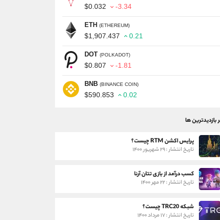
$0.032
-3.34
ETH
(ETHEREUM)
$1,907.437
0.21
DOT
(POLKADOT)
$0.807
-1.81
BNB
(BINANCE COIN)
$590.853
0.02
ر بازدیدترین ها
پرایس اکشن RTM چیست؟
تاریخ انتشار : ۲۹ شهریور ۱۴۰۰
کسب درآمد از بازی تتان آرنا
تاریخ انتشار : ۲۲ مهر ۱۴۰۰
شبکه TRC20 چیست؟
تاریخ انتشار : ۱۷ مرداد ۱۴۰۰