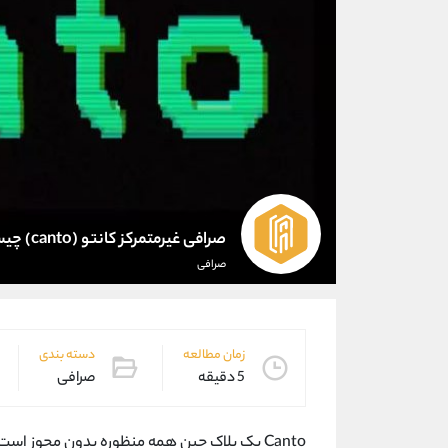
صرافی غیرمتمرکز کانتو (canto) چیست؟
صرافی
زمان مطالعه
دسته بندی
5 دقیقه
صرافی
Canto یک بلاک چین همه منظوره بدون مجوز است