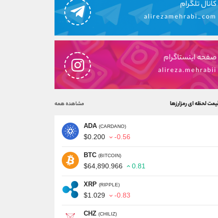
کانال تلگرام
alirezamehrabi_com
صفحه اینستاگرام
alireza.mehrabii
یمت لحظه ای رمزارزها
مشاهده همه
ADA
(CARDANO)
$0.200
-0.56
BTC
(BITCOIN)
$64,890.966
0.81
XRP
(RIPPLE)
$1.029
-0.83
CHZ
(CHILIZ)