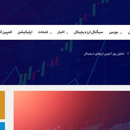
بان فروش
پشتیبان فروش
(محسن یزدی)
(ایمان پوراسماعیلی)
ل
بورس
سیگنال ارز دیجیتال
اخبار
خدمات
اپلیکیشن
کمپین آ
09304891085
موبایل
9927779040
شروع گفتگو
واتساپ
شروع گفتگ
@Armteam_admin_103
تلگرام
Armteam_admin_por
تحلیل روز آنچین ارزهای دیجیتال
103
داخلی
07