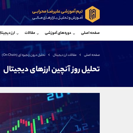
پشتیبان فروش
پشتی
(فائزه تهرانی)
صفحه اصلی
دوره‌های آموزشی
مقالات
ارز دیجیتا
موبایل
09101364784
موبایل
واتساپ
شروع گفتگو
واتساپ
تلگرام
@Armteam_admin_104
تلگرام
صفحه اصلی
مقالات ارز دیجیتال
تحلیل درون زنجیره ای (On Chain)
داخلی
104
داخلی
تحلیل روز آنچین ارزهای دیجیتال
اطلاعات تماس
(دفتر فروش)
تلفن
تلفن
بدون پیش شماره
اینستاگرام
کانال تلگرام
کانال بله