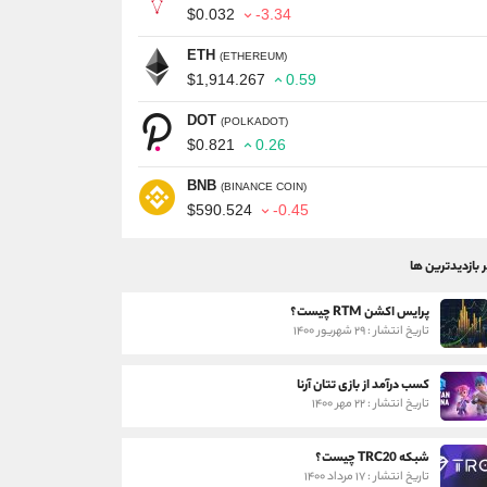
$0.032
-3.34
ETH
(ETHEREUM)
$1,914.267
0.59
DOT
(POLKADOT)
$0.821
0.26
BNB
(BINANCE COIN)
$590.524
-0.45
ر بازدیدترین ها
پرایس اکشن RTM چیست؟
تاریخ انتشار : ۲۹ شهریور ۱۴۰۰
کسب درآمد از بازی تتان آرنا
تاریخ انتشار : ۲۲ مهر ۱۴۰۰
شبکه TRC20 چیست؟
تاریخ انتشار : ۱۷ مرداد ۱۴۰۰