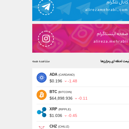
کانال تلگرام
alirezamehrabi_com
صفحه اینستاگرام
alireza.mehrabii
یمت لحظه ای رمزارزها
مشاهده همه
ADA
(CARDANO)
$0.196
-1.48
BTC
(BITCOIN)
$64,898.936
-0.11
XRP
(RIPPLE)
$1.036
-0.45
CHZ
(CHILIZ)