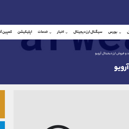
بان فروش
پشتیبان فروش
(یوسف فرخنده)
(محسن یزدی)
ل
بورس
سیگنال ارز دیجیتال
اخبار
خدمات
اپلیکیشن
کمپین آ
09194198792
موبایل
9304891085
شروع گفتگو
واتساپ
شروع گفتگ
@Armteam_admin_33
تلگرام
Armteam_admin_103
 و فروش ارز دیجیتال آرویو
118
داخلی
03
رویو