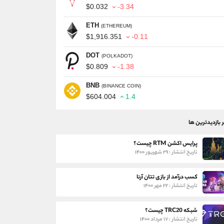
$0.032
-3.34
ETH
(ETHEREUM)
$1,916.351
-0.11
DOT
(POLKADOT)
$0.809
-1.38
BNB
(BINANCE COIN)
$604.004
1.4
ر بازدیدترین ها
پرایس اکشن RTM چیست؟
تاریخ انتشار : ۲۹ شهریور ۱۴۰۰
کسب درآمد از بازی تتان آرنا
تاریخ انتشار : ۲۲ مهر ۱۴۰۰
شبکه TRC20 چیست؟
تاریخ انتشار : ۱۷ مرداد ۱۴۰۰