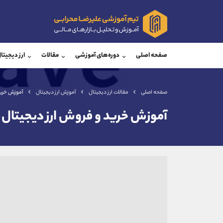
پشتیبان فروش
پشتی
(فائزه تهرانی)
صفحه اصلی
دوره‌های آموزشی
مقالات
ارز دیجیتا
موبایل
09101364784
موبایل
واتساپ
شروع گفتگو
واتساپ
تلگرام
@Armteam_admin_104
تلگرام
صفحه اصلی
مقالات ارز دیجیتال
آموزش ارز دیجیتال
آموزش خرید
داخلی
104
داخلی
آموزش خرید و فروش ارز دیجیتال آ
اطلاعات تماس
(دفتر فروش)
تلفن
تلفن
بدون پیش شماره
اینستاگرام
کانال تلگرام
کانال بله