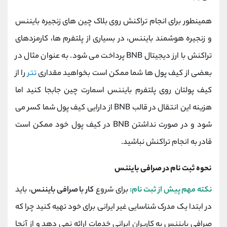
همینطور برای انجام تراکنش روی بلاک چین های زنجیره بایننس
و زنجیره هوشمند بایننس، در بسیاری از پلتفرم ها، کارمزدهای
تراکنش با ارز دیجیتال BNB پرداخت می شود. به عنوان مثال در
بعضی از کیف پول ها شما ممکن است بخواهید مقداری
تتر
را از
کیف پولتان روی پلتفرم بایننس اسمارت چین جابجا کنید اما
هزینه این انتقال در قالب BNB از دارایی کیف پول شما کسر می
شود و در صورت نداشتن BNB در کیف پول خود ممکن است
قادر به انجام تراکنش نباشید.
نحوه ثبت نام در صرافی بایننس
نکته مهم پیش از ثبت نام:
برای شروع
کار با صرافی بایننس
، باید
در ابتدا یک مدرک شناسایی غیر ایرانی برای خود تهیه کنید چرا که
صرافی بایننس به کاربران ایرانی خدمات ارائه نمی دهد و از آنجا