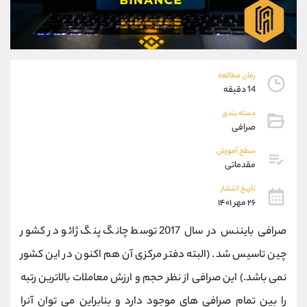
موبایل
09927779040
واتساپ
شروع گفتگو
تلگرام
@Armteam_admin_por
داخلی
107
زمان مطالعه
14 دقیقه
پشتیبان فروش
(محسن یزدی)
دسته بندی
موبایل
09304891085
صرافی
واتساپ
شروع گفتگو
تلگرام
@Armteam_admin_103
سطح آموزش
مقدماتی
داخلی
103
تاریخ انتشار
۲۶ مهر ۱۴۰۱
اطلاعات تماس
(دفتر فروش)
تلفن
021-22021030
صرافی بایننس در سال 2017 توسط چانگ پنگ ژائو در کشور
تلفن
021-22021040
چین تاسیس شد. (البته دفتر مرکزی آن هم اکنون در این کشور
بدون پیش شماره
90001030
نمی باشد.) این صرافی از نظر حجم و ارزش معاملات بالاترین رتبه
اینستاگرام
@alireza.mehrabii
کانال تلگرام
@alirezamehrabi_com
را بین تمام صرافی های موجود دارد و بنابراین می توان آنرا