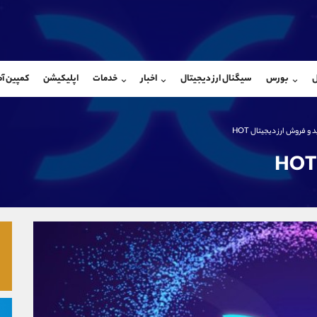
بان فروش
پشتیبان فروش
(محسن یزدی)
(یوسف فرخنده)
ل
بورس
سیگنال ارز دیجیتال
اخبار
خدمات
اپلیکیشن
کمپین آ
09304891085
موبایل
9194198792
شروع گفتگو
واتساپ
شروع گفتگ
@Armteam_admin_103
تلگرام
Armteam_admin_33
و فروش ارز دیجیتال HOT
103
داخلی
8