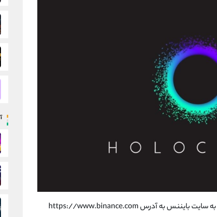
آ
برای خرید ارز دیجیتال هات در صرافی بایننس، باید به سایت بایننس به آدرس https://www.binance.com