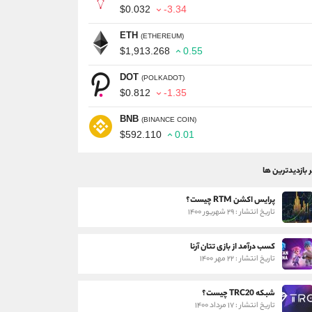
$0.032
-3.34
ETH
(ETHEREUM)
$1,913.268
0.55
DOT
(POLKADOT)
$0.812
-1.35
BNB
(BINANCE COIN)
$592.110
0.01
ر بازدیدترین ها
پرایس اکشن RTM چیست؟
تاریخ انتشار : ۲۹ شهریور ۱۴۰۰
کسب درآمد از بازی تتان آرنا
تاریخ انتشار : ۲۲ مهر ۱۴۰۰
شبکه TRC20 چیست؟
تاریخ انتشار : ۱۷ مرداد ۱۴۰۰