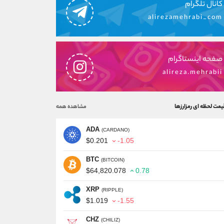
کانال تلگرام
alirezamehrabi_com
صفحه اینستاگرام
alireza.mehrabii
یمت لحظه ای رمزارزها
مشاهده همه
ADA
(CARDANO)
$0.201
-1.05
BTC
(BITCOIN)
$64,820.078
0.78
XRP
(RIPPLE)
$1.019
-1.55
CHZ
(CHILIZ)