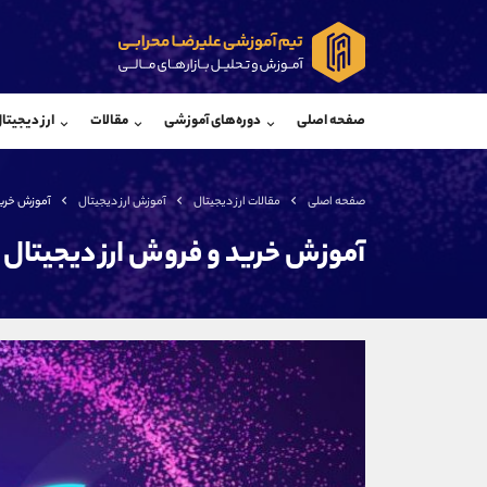
پشتیبان فروش
پشتی
(فائزه تهرانی)
صفحه اصلی
دوره‌های آموزشی
مقالات
ارز دیجیتا
موبایل
09101364784
موبایل
واتساپ
شروع گفتگو
واتساپ
تلگرام
@Armteam_admin_104
تلگرام
صفحه اصلی
مقالات ارز دیجیتال
آموزش ارز دیجیتال
آموزش خرید 
داخلی
104
داخلی
آموزش خرید و فروش ارز دیجیتال HOT
اطلاعات تماس
(دفتر فروش)
تلفن
تلفن
بدون پیش شماره
اینستاگرام
کانال تلگرام
کانال بله