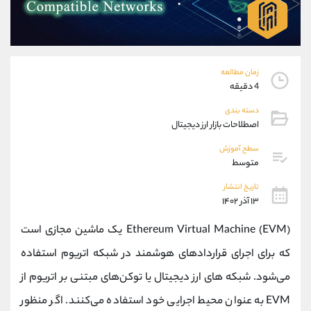
موبایل
09194198792
واتساپ
شروع گفتگو
تلگرام
@Armteam_admin_33
داخلی
118
زمان مطالعه
4 دقیقه
پشتیبان فروش
(فائزه تهرانی)
دسته بندی
موبایل
09101364784
اصطلاحات بازار ارز دیجیتال
واتساپ
شروع گفتگو
سطح آموزش
تلگرام
@Armteam_admin_104
متوسط
داخلی
104
تاریخ انتشار
۱۳ آذر ۱۴۰۲
اطلاعات تماس
(دفتر فروش)
Ethereum Virtual Machine (EVM) یک ماشین مجازی است
تلفن
021-22021030
تلفن
021-22021040
که برای اجرای قراردادهای هوشمند در شبکه اتریوم استفاده
بدون پیش شماره
90001030
می‌شود. شبکه‌ های ارز دیجیتال یا توکن‌های مبتنی بر اتریوم از
اینستاگرام
@alireza.mehrabii
کانال تلگرام
@alirezamehrabi_com
EVM به عنوان محیط اجرایی خود استفاده می‌کنند. اگر منظور