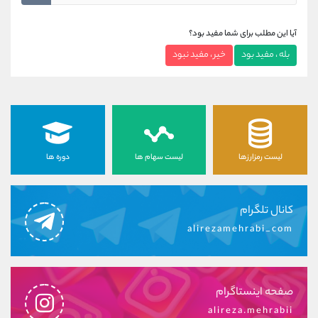
آیا این مطلب برای شما مفید بود؟
بله ، مفید بود
خیر ، مفید نبود
لیست رمزارزها
لیست سهام ها
دوره ها
کانال تلگرام
alirezamehrabi_com
صفحه اینستاگرام
alireza.mehrabii