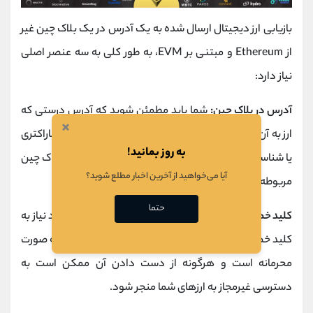
بازیابی ارز دیجیتال ارسال شده به یک آدرس در یک بلاک چین غیر
از Ethereum و مبتنی بر EVM، به طور کلی به سه عنصر اصلی
نیاز دارد:
آدرس در بلاک چین:
شما باید مطمئن شوید که آدرس درستی که
×
ارز به آن ارسال شده است را دارید. این معمولاً یک رشته کاراکتری
به روز بمانید!
یا شناسه یکتاست که به هر کیف‌ پول یا حساب مرتبط با بلاک چین
آیا می‌خواهید از آخرین اخبار مطلع شوید؟
مربوطه اختصاص دارد.
حتما
کلید خصوصی:
شما برای دسترسی به
ارزهای دیجیتال
خود نیاز به
کلید خصوصی متناظر با آدرس مربوطه دارید. این کلید به صورت
محرمانه است و هرگونه از دست دادن آن ممکن است به
دسترسی غیرمجاز به ارزهای شما منجر شود.