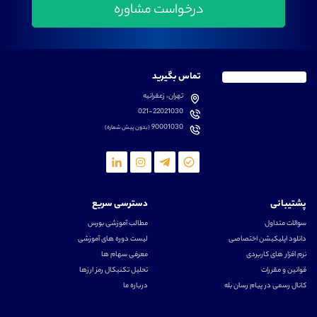
تماس بگیرید
تهران، زعفرانیه
021-22021030
90001030
(بدون پیش شماره)
پشتیبانی
دسترسی سریع
سوالات متداول
مطالب آموزشی بورس
دانلود اپلیکیشن اختصاصی
لیست دوره های آموزشی
نرم افزار های کاربردی
معرفی سهام ها
قوانین و مقررات
تحلیل تکنیکال رمز ارزها
کانال رسمی در پیام رسان بله
درباره ما