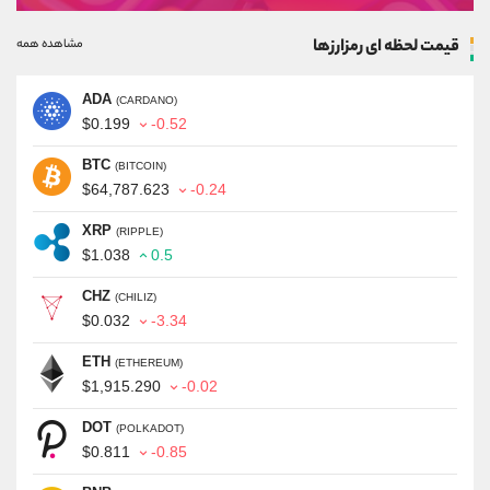
قیمت لحظه ای رمزارزها
مشاهده همه
ADA
(CARDANO)
$0.199
-0.52
BTC
(BITCOIN)
$64,787.623
-0.24
XRP
(RIPPLE)
$1.038
0.5
CHZ
(CHILIZ)
$0.032
-3.34
ETH
(ETHEREUM)
$1,915.290
-0.02
DOT
(POLKADOT)
$0.811
-0.85