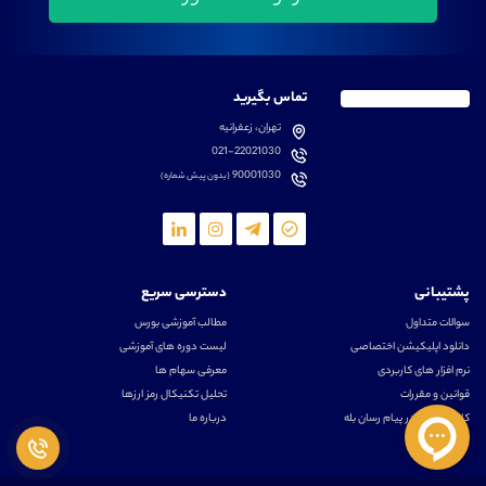
تماس بگیرید
تهران، زعفرانیه
021-22021030
90001030
(بدون پیش شماره)
پشتیبانی
دسترسی سریع
سوالات متداول
مطالب آموزشی بورس
دانلود اپلیکیشن اختصاصی
لیست دوره های آموزشی
نرم افزار های کاربردی
معرفی سهام ها
قوانین و مقررات
تحلیل تکنیکال رمز ارزها
کانال رسمی در پیام رسان بله
درباره ما