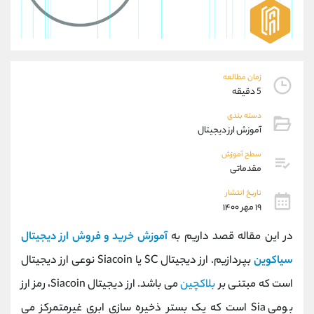
موبایل
09304891085
واتساپ
شروع گفتگو
تلگرام
@Armteam_admin_103
داخلی
103
زمان مطالعه
5 دقیقه
پشتیبان فروش
(ایمان پوراسماعیلی)
دسته بندی
موبایل
09927779040
آموزش ارز دیجیتال
واتساپ
شروع گفتگو
تلگرام
@Armteam_admin_por
سطح آموزش
مقدماتی
داخلی
107
تاریخ انتشار
۱۹ مهر ۱۴۰۰
اطلاعات تماس
(دفتر فروش)
تلفن
021-22021030
در این مقاله قصد داریم به
آموزش خرید و فروش ارز دیجیتال
تلفن
021-22021040
سیاکوین
بپردازیم. ارز دیجیتال SC یا Siacoin نوعی ارز دیجیتال
بدون پیش شماره
90001030
است که مبتنی بر
بلاکچین
می باشد. ارز دیجیتال Siacoin، رمز ارز
اینستاگرام
@alireza.mehrabii
کانال تلگرام
@alirezamehrabi_com
بومی Sia است که یک بستر ذخیره سازی ابری غیرمتمرکز می