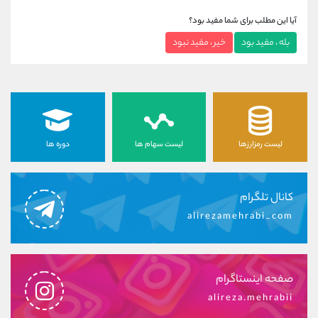
آیا این مطلب برای شما مفید بود؟
بله ، مفید بود
خیر ، مفید نبود
لیست رمزارزها
لیست سهام ها
دوره ها
کانال تلگرام
alirezamehrabi_com
صفحه اینستاگرام
alireza.mehrabii