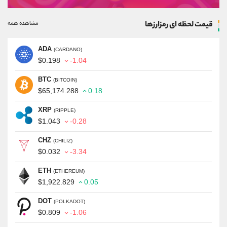
قیمت لحظه ای رمزارزها
مشاهده همه
ADA
(CARDANO)
$0.198
-1.04
BTC
(BITCOIN)
$65,174.288
0.18
XRP
(RIPPLE)
$1.043
-0.28
CHZ
(CHILIZ)
$0.032
-3.34
ETH
(ETHEREUM)
$1,922.829
0.05
DOT
(POLKADOT)
$0.809
-1.06