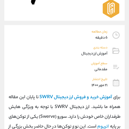
موبایل
09304891085
واتساپ
شروع گفتگو
تلگرام
@Armteam_admin_103
داخلی
103
زمان مطالعه
6 دقیقه
پشتیبان فروش
(فائزه تهرانی)
دسته بندی
موبایل
09101364784
آموزش ارز دیجیتال
واتساپ
شروع گفتگو
تلگرام
@Armteam_admin_104
سطح آموزش
مقدماتی
داخلی
104
تاریخ انتشار
۲۱ مهر ۱۴۰۰
اطلاعات تماس
(دفتر فروش)
تلفن
021-22021030
برای
آموزش خرید و فروش ارز دیجیتال SWRV
تا پایان این مقاله
تلفن
021-22021040
همراه ما باشید. ارز دیجیتال SWRV با توجه به ویژگی هایش
بدون پیش شماره
90001030
طرفداران خاص خودش را دارد. سورو (Swerve) یکی از توکن‌های
اینستاگرام
@alireza.mehrabii
کانال تلگرام
@alirezamehrabi_com
بر پایه
اتریوم
است. این نوع توکن‌ها در حال حاضر بخش بزرگی از