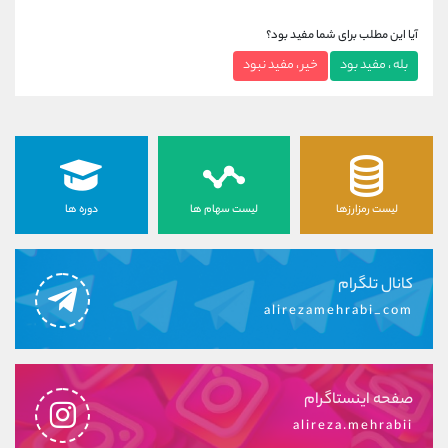
آیا این مطلب برای شما مفید بود؟
بله ، مفید بود
خیر ، مفید نبود
لیست رمزارزها
لیست سهام ها
دوره ها
کانال تلگرام
alirezamehrabi_com
صفحه اینستاگرام
alireza.mehrabii