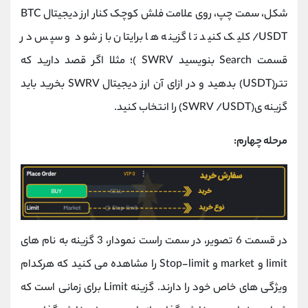
شکل، سمت چپ، روی علامت فلش کوچک کنار ارز دیجیتال BTC
/USDT کلیک کنید تا گزینه ها برایتان باز شود و سپس در
قسمت Search بنویسید SWRV )؛ مثلا اگر قصد دارید که
تتر(USDT) بدهید و در ازای آن ارز دیجیتال SWRV بخرید باید
گزینه ی(SWRV /USDT) را انتخاب کنید.
مرحله چهارم:
در قسمت 6 تصویر، در سمت راست نمودار، 3 گزینه به نام های
limit و market و Stop-limit را مشاهده می کنید که هرکدام
ویژگی های خاص خود را دارند. گزینه Limit برای زمانی است که