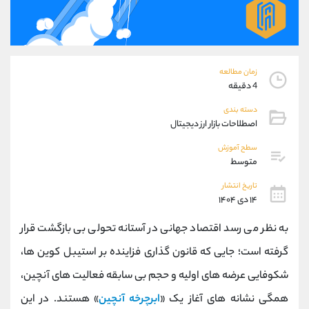
موبایل
09194198792
واتساپ
شروع گفتگو
تلگرام
@Armteam_admin_33
داخلی
118
زمان مطالعه
4 دقیقه
پشتیبان فروش
(ایمان پوراسماعیلی)
دسته بندی
موبایل
09927779040
اصطلاحات بازار ارز دیجیتال
واتساپ
شروع گفتگو
سطح آموزش
تلگرام
@Armteam_admin_por
متوسط
داخلی
107
تاریخ انتشار
۱۴ دی ۱۴۰۴
اطلاعات تماس
(دفتر فروش)
به نظر می ‌رسد اقتصاد جهانی در آستانه تحولی بی ‌بازگشت قرار
تلفن
021-22021030
تلفن
021-22021040
گرفته ‌است؛ جایی که قانون گذاری فزاینده بر استیبل‌ کوین ‌ها،
بدون پیش شماره
90001030
شکوفایی عرضه ‌های اولیه و حجم بی ‌سابقه فعالیت ‌های آنچین،
اینستاگرام
@alireza.mehrabii
کانال تلگرام
@alirezamehrabi_com
همگی نشانه ‌های آغاز یک «
ابرچرخه آنچین
» هستند. در این