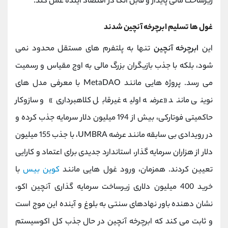
زیرساخت مالی پایدار و قابل اتکا در اقتصاد آینده عمل کند.
غول‌ ها تسلیم ابرچرخه آنچین شدند
این
ابرچرخه آنچین
تنها به پلتفرم‌ های مستقل محدود نمی
‌شود، بلکه با جذب بازیگران بزرگ مالی به اوج مقیاس و رسمیت
می ‌رسد. پروژه‌ هایی مانند MetaDAO با معرفی مدل‌ های
نوینی مانند «عرضه اولیه غیرقابل کلاهبرداری» و سازوکار
حاکمیتی فوتارکی، بیش از 194 میلیون دلار سرمایه جذب کرده و
در رویدادی بی ‌سابقه مانند عرضه UMBRA، با جذب 155 میلیون
دلار از هزاران سرمایه ‌گذار، استاندارد جدیدی برای اعتماد و کارایی
تعیین کردند. همزمان، ورود غول ‌هایی مانند
کوین ‌بیس
با
خرید 400 میلیون دلاری زیرساخت سرمایه ‌گذاری آنچین اکو،
نشان ‌دهنده باور نهادهای سنتی به بلوغ و آینده این موج است
و ثابت می‌ کند که ابرچرخه آنچین در حال جذب کل اکوسیستم