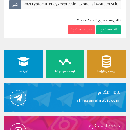
کپی
آیا این مطلب برای شما مفید بود؟
بله ، مفید بود
خیر ، مفید نبود
لیست رمزارزها
لیست سهام ها
دوره ها
کانال تلگرام
alirezamehrabi_com
صفحه اینستاگرام