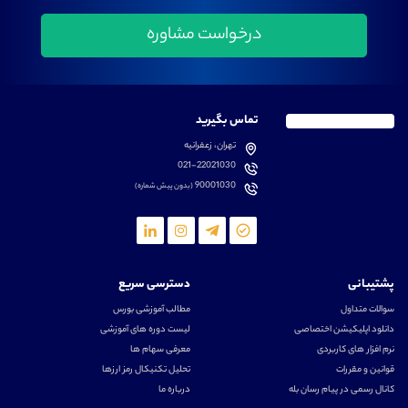
تماس بگیرید
تهران، زعفرانیه
021-22021030
90001030
(بدون پیش شماره)
پشتیبانی
دسترسی سریع
سوالات متداول
مطالب آموزشی بورس
دانلود اپلیکیشن اختصاصی
لیست دوره های آموزشی
نرم افزار های کاربردی
معرفی سهام ها
قوانین و مقررات
تحلیل تکنیکال رمز ارزها
کانال رسمی در پیام رسان بله
درباره ما