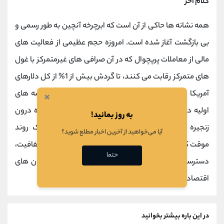
کلام آخر
همه نشانه‌ ها حاکی از آن است که ابرچرخه آنچین به طور رسمی و
بی‌ بازگشت آغاز شده است. امروزه حجم عظیمی از فعالیت ‌های
مالی از معاملات پرپچوال که در آن صرافی ‌های غیرمتمرکز با غول
‌های متمرکز رقابت می‌ کنند، تا گردش بیش از 1% از کل دلارهای
آمریکا در قالب استیبل ‌کوین ‌ها و همچنین احیای عرضه ‌های
×
اولیه در قالبی شفاف و قانونمند همگی به ‌طور فزاینده درون
به روز بمانید!
زنجیره در جریان هستند. این انتقال ساختاری، نه یک روند
آیا می‌خواهید از آخرین اخبار مطلع شوید؟
موقت که تحولی پایدار به سوی جهانی است که در آن شفافیت،
حتما
دسترسی و کارایی بی ‌سابقه ‌ای حاکم خواهد بود و بنیان‌ های
اقتصاد سنتی را دگرگون می ‌سازد.
در این باره بیشتر بخوانید