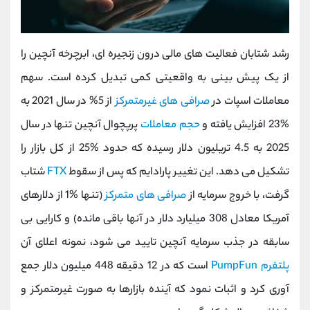
رشد شتابان فعالیت ‌های مالی درون‌ زنجیره ‌ای، ابرچرخه آنچین را
از یک پیش ‌بینی به واقعیتی کمی تبدیل کرده است. سهم
معاملات اسپات در
صرافی‌ های غیرمتمرکز
از 5% در سال 2021 به
%23 افزایش یافته و
حجم معاملات
پرپچوال آنچین تنها در سال
2025 به 4.5 تریلیون دلار رسیده که حدود %25 از کل بازار را
تشکیل می‌ دهد. این تغییر پارادایم که پس از سقوط
FTX
شتاب
گرفت، با خروج سرمایه از
صرافی ‌های متمرکز
(تنها %1 از دلارهای
آمریکا معادل 308 میلیارد دلار در آنها باقی مانده) و کارایی بی
‌سابقه در جذب سرمایه آنچین تایید می ‌شود، نمونه اعلای آن
پلتفرم PumpFun
است که در 12 دقیقه 448 میلیون دلار جمع
‌آوری کرد و اثبات نمود که آینده بازارها به ‌صورت غیرمتمرکز و