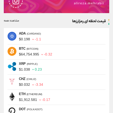
alireza.mehrabii
قیمت لحظه ای رمزارزها
مشاهده همه
ADA
(CARDANO)
$0.198
-1.1
BTC
(BITCOIN)
$64,754.995
-0.32
XRP
(RIPPLE)
$1.038
0.23
CHZ
(CHILIZ)
$0.032
-3.34
ETH
(ETHEREUM)
$1,912.581
-0.17
DOT
(POLKADOT)