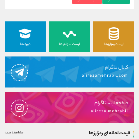
لیست رمزارزها
لیست سهام ها
دوره ها
کانال تلگرام
alirezamehrabi_com
صفحه اینستاگرام
alireza.mehrabii
قیمت لحظه ای رمزارزها
مشاهده همه