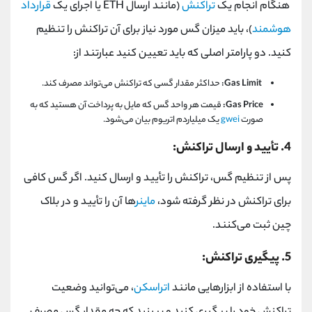
هنگام انجام یک
تراکنش
(مانند ارسال
ETH
یا اجرای یک
قرارداد
هوشمند
)، باید میزان گس مورد نیاز برای آن تراکنش را تنظیم
کنید. دو پارامتر اصلی که باید تعیین کنید عبارتند از:
Gas Limit
:
حداکثر مقدار گسی که تراکنش می‌تواند مصرف کند.
:Gas Price
قیمت هر واحد گس که مایل به پرداخت آن هستید که به
صورت
gwei
یک میلیاردم اتریوم بیان می‌شود.
4. تأیید و ارسال تراکنش:
پس از تنظیم گس، تراکنش را تأیید و ارسال کنید. اگر گس کافی
برای تراکنش در نظر گرفته شود،
ماینر
ها آن را تأیید و در بلاک
چین ثبت می‌کنند.
5. پیگیری تراکنش:
با استفاده از ابزارهایی مانند
اتراسکن
، می‌توانید وضعیت