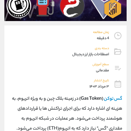
موبایل
09101364784
واتساپ
شروع گفتگو
تلگرام
@Armteam_admin_104
داخلی
104
زمان مطالعه
4 دقیقه
پشتیبان فروش
(ایمان پوراسماعیلی)
دسته بندی
موبایل
09927779040
اصطلاحات بازار ارز دیجیتال
واتساپ
شروع گفتگو
تلگرام
@Armteam_admin_por
سطح آموزش
مقدماتی
داخلی
107
تاریخ انتشار
۳ مرداد ۱۴۰۳
اطلاعات تماس
(دفتر فروش)
تلفن
021-22021030
گس توکن
(Gas Token)
در زمینه بلاک چین و به ویژه اتریوم، به
تلفن
021-22021040
هزینه ‌ای اشاره دارد که برای اجرای تراکنش‌ ها یا قراردادهای
بدون پیش شماره
90001030
هوشمند پرداخت می‌شود. هر عملیات در شبکه اتریوم به
اینستاگرام
@alireza.mehrabii
کانال تلگرام
@alirezamehrabi_com
مقداری "گس" نیاز دارد که به اتریوم(
ETH
) پرداخت می‌شود.