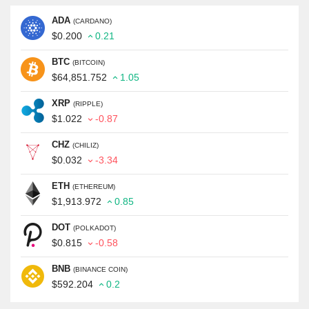
ADA
(CARDANO)
$0.200
0.21
BTC
(BITCOIN)
$64,851.752
1.05
XRP
(RIPPLE)
$1.022
-0.87
CHZ
(CHILIZ)
$0.032
-3.34
ETH
(ETHEREUM)
$1,913.972
0.85
DOT
(POLKADOT)
$0.815
-0.58
BNB
(BINANCE COIN)
$592.204
0.2