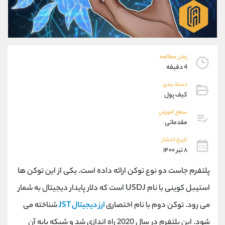
موبایل
09101364784
واتساپ
شروع گفتگو
تلگرام
@Armteam_admin_104
داخلی
104
زمان مطالعه
4 دقیقه
پشتیبان فروش
(یوسف فرخنده)
موبایل
09194198792
دسته بندی
کیف پول
واتساپ
شروع گفتگو
تلگرام
@Armteam_admin_33
سطح آموزش
داخلی
118
مقدماتی
تاریخ انتشار
۸ تیر ۱۴۰۰
اطلاعات تماس
(دفتر فروش)
تلفن
021-22021030
پلتفرم جاست دو نوع توکن ارائه داده است. یکی از این توکن ها
تلفن
021-22021040
استیبل کوینی با نام USDJ است که دلار پایدار دیجیتال به شمار
بدون پیش شماره
90001030
اینستاگرام
@alireza.mehrabii
می رود. توکن دوم با نام اختصاری
ارز دیجیتال JST
شناخته می
کانال تلگرام
@alirezamehrabi_com
شود. این پلتفرم در سال 2020 راه اندازی شد و شبکه پایه آن