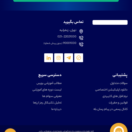
تماس بگیرید
تهران، زعفرانیه
021-22021030
90001030
(بدون پیش شماره)
پشتیبانی
دسترسی سریع
سوالات متداول
مطالب آموزشی بورس
دانلود اپلیکیشن اختصاصی
لیست دوره های آموزشی
نرم افزار های کاربردی
معرفی سهام ها
قوانین و مقررات
تحلیل تکنیکال رمز ارزها
کانال رسمی در پیام رسان بله
درباره ما
کلیه حقوق مادی و معنوی برای تیم آموزشی علیرضا محرابی محفوظ می باشد.