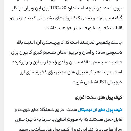
کانال بله
@alirezamehrabi_official
ترون است. در نتیجه، استاندارد TRC-20 برای این رمز ارز در نظر
گرفته می شود و تمامی کیف پول های پشتیبانی کننده از ترون،
قابلیت ذخیره سازی جاست را خواهند داشت.
جاست پلتفرمی قدرتمند است که کاربرپسندی آن، امنیت بالا،
دسترسی ساده و آسان و توزیع امکان تصمیم گیری کاربران برای
حاکمیت سیستم، علاقه مندان زیادی را مجذوب این رمز ارز کرده
است. در ادامه با کیف پول های معتبر برای ذخیره سازی ارز
دیجیتال JST آشنا می شویم.
کیف پول های سخت افزاری
کیف پول های ارز دیجیتال
سخت افزاری دستگاه های کوچک و
قابل حمل هستند که به صورت آفلاین یا سرد، به ذخیره سازی
رمزارزها می پردازند. این نوع از کیف پول ها، بیشترین سطح