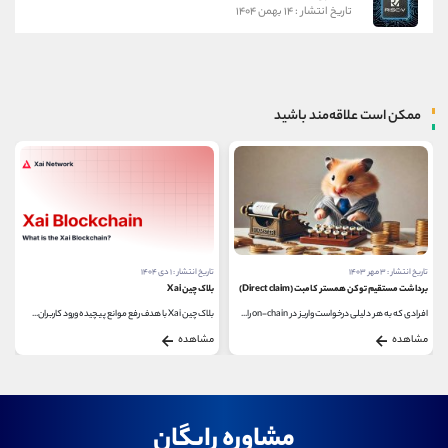
تاریخ انتشار : ۱۴ بهمن ۱۴۰۴
ممکن است علاقه‌مند باشید
تاریخ انتشار : ۳ مهر ۱۴۰۳
تاریخ انتشار : ۱ دی ۱۴۰۴
برداشت مستقیم توکن همستر کامبت (Direct claim)
بلاک چین Xai
افرادی که به هر دلیلی درخواست واریز در on-chain را...
بلاک چین Xai با هدف رفع موانع پیچیده ورود کاربران...
مشاهده
مشاهده
مشاوره رایگان