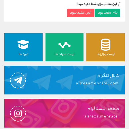
آیا این مطلب برای شما مفید بود؟
بله ، مفید بود
خیر ، مفید نبود
لیست رمزارزها
لیست سهام ها
دوره ها
کانال تلگرام
alirezamehrabi_com
صفحه اینستاگرام
alireza.mehrabii