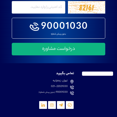
90001030
بدون پیش شماره
تماس بگیرید
تهران، زعفرانیه
021-22021030
90001030
(بدون پیش شماره)