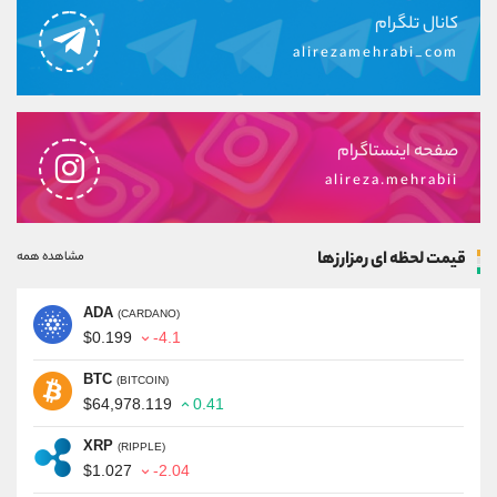
کانال تلگرام
alirezamehrabi_com
صفحه اینستاگرام
alireza.mehrabii
قیمت لحظه ای رمزارزها
مشاهده همه
ADA
(CARDANO)
$0.199
-4.1
BTC
(BITCOIN)
$64,978.119
0.41
XRP
(RIPPLE)
$1.027
-2.04