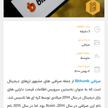
موبایل
09194198792
واتساپ
شروع گفتگو
تلگرام
@Armteam_admin_33
داخلی
118
زمان مطالعه
3 دقیقه
پشتیبان فروش
(فائزه تهرانی)
دسته بندی
موبایل
09101364784
صرافی
واتساپ
شروع گفتگو
تلگرام
@Armteam_admin_104
سطح آموزش
متوسط
داخلی
104
تاریخ انتشار
۳ بهمن ۱۴۰۰
اطلاعات تماس
(دفتر فروش)
تلفن
021-22021030
صرافی Bithumb
از جمله صرافی های مشهور ارزهای دیجیتال
تلفن
021-22021040
است که به عنوان نخستین سرویس اطلاعات قیمت دارایی های
بدون پیش شماره
90001030
بازار دیجیتال در سال 2014 میلادی توسط کره ای ها تاسیس شد.
اینستاگرام
@alireza.mehrabii
کانال تلگرام
@alirezamehrabi_com
نام این صرافی در سال 2014، Xcoin بود اما در سال 2015 نام