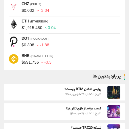
CHZ
(CHILIZ)
$0.032
-3.34
ETH
(ETHEREUM)
$1,915.450
0.04
DOT
(POLKADOT)
$0.808
-1.88
BNB
(BINANCE COIN)
$591.736
-0.3
پر بازدیدترین ها
پرایس اکشن RTM چیست؟
تاریخ انتشار : ۲۹ شهریور ۱۴۰۰
کسب درآمد از بازی تتان آرنا
تاریخ انتشار : ۲۲ مهر ۱۴۰۰
شبکه TRC20 چیست؟