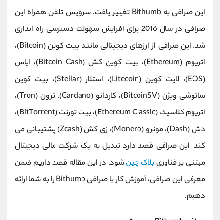
کانال بله
@alirezamehrabi_official
این صرافی به Bithumb تغییر یافت. سرویس تلفن همراه این
صرافی در سال 2016 برای افزایش سهولت دسترسی راه اندازی
شد. این صرافی از ارزهای دیجیتالی مانند بیت کوین (Bitcoin)،
اتریوم (Ethereum)، بیت کوین کش (Bitcoin Cash)، ایاس
(EOS)، لایت کوین (Litecoin)، استلار (Stellar)، بیت کوین
ساتوشی ویژن (BitcoinSV)، کاردانو (Cardano)، ترون (Tron)،
اتریوم کلاسیک (Ethereum Classic)، بیت تورنت (BitTorrent)،
دش (Dash)، مونرو (Monero)، زی کش (Zcash) پشتیبانی می
کند. این صرافی قصد دارد تبدیل به یک شرکت مالی دیجیتال
مبتنی بر فناوری
بلاک چین
شود. در این مقاله قصد داریم ضمن
معرفی این صرافی، آموزش کار با صرافی Bithumb را به شما ارائه
دهیم.