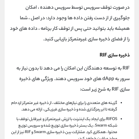
در صورت توقف سرویس توسط سرویس دهنده ، امکان
جلوگیری از از دست رفتن داده ها وجود دارد: در اصل ، شما
همیشه باید بتوانید حتی پس از توقف کار برنامه ، داده های خود
را از فضای ذخیره سازی غیرمتمرکز بازیابی کنید.
ذخیره سازی RIF
RIF به توسعه دهندگان این امکان را می دهد تا بدون نیاز به
سرور به dApp های خود سرویس دهند. ویژگی های ذخیره
سازی RIF به شرح زیر است:
گزینه های متعددی را برای نیازهای مختلف ، از ذخیره غیر متمرکز ازدحام
گرفته تا ابر رمزگذاری شده و ذخیره سازی فیزیکی ، ارائه می دهد.
RIFOS برای ایجاد یک اینترنت با ارزش غیرمتمرکز و غیرقابل توقف با
شبکه Swarm ، یک بستر ذخیره سازی توزیع شده و سرویس توزیع
محتوا ، همکاری کرد. مشارکت بین ذخیره سازی Swarm و RIF نیز از این
موارد مراقبت خواهد کرد: