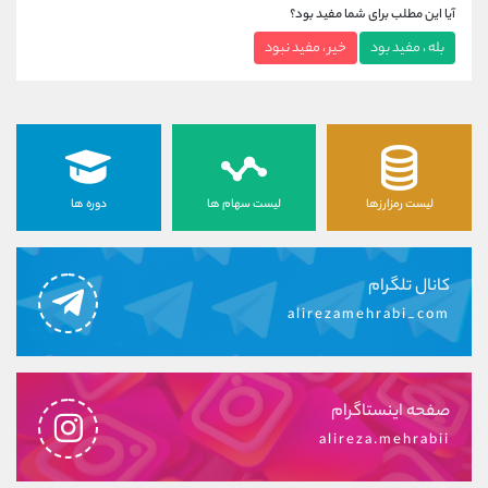
آیا این مطلب برای شما مفید بود؟
بله ، مفید بود
خیر ، مفید نبود
لیست رمزارزها
لیست سهام ها
دوره ها
کانال تلگرام
alirezamehrabi_com
صفحه اینستاگرام
alireza.mehrabii