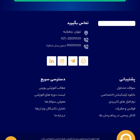
تماس بگیرید
تهران، زعفرانیه
021-22021030
90001030
(بدون پیش شماره)
پشتیبانی
دسترسی سریع
سوالات متداول
مطالب آموزشی بورس
دانلود اپلیکیشن اختصاصی
لیست دوره های آموزشی
نرم افزار های کاربردی
معرفی سهام ها
قوانین و مقررات
تحلیل تکنیکال رمز ارزها
کانال رسمی در پیام رسان بله
درباره ما
کلیه حقوق مادی و معنوی برای تیم آموزشی علیرضا محرابی محفوظ می باشد.