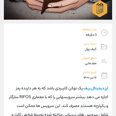
موبایل
09304891085
واتساپ
شروع گفتگو
تلگرام
@Armteam_admin_103
داخلی
103
زمان مطالعه
3 دقیقه
پشتیبان فروش
(یوسف فرخنده)
موبایل
09194198792
دسته بندی
کیف پول
واتساپ
شروع گفتگو
تلگرام
@Armteam_admin_33
سطح آموزش
داخلی
118
مقدماتی
تاریخ انتشار
اطلاعات تماس
۱۶ تیر ۱۴۰۰
(دفتر فروش)
تلفن
021-22021030
ارز دیجیتال ریف
یک توکن کاربردی باشد که به هر دارنده رمز
تلفن
021-22021040
اجازه می دهد بیشتر سرویسهایی را که با معماری RIFOS سازگار
بدون پیش شماره
90001030
اینستاگرام
@alireza.mehrabii
و یکپارچه هستند مصرف کند. این سرویس ها ممکن است
کانال تلگرام
@alirezamehrabi_com
شامل سرویس های زیربنایی ساخته شده توسط شخص ثالث و