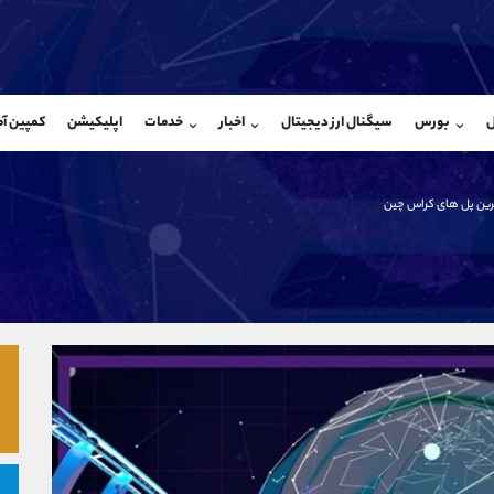
بان فروش
پشتیبان فروش
(محسن یزدی)
(ایمان پوراسماعیلی)
ل
بورس
سیگنال ارز دیجیتال
اخبار
خدمات
اپلیکیشن
کمپین آ
09304891085
موبایل
9927779040
شروع گفتگو
واتساپ
شروع گفتگ
@Armteam_admin_103
تلگرام
Armteam_admin_por
رین پل های کراس چین
103
داخلی
07