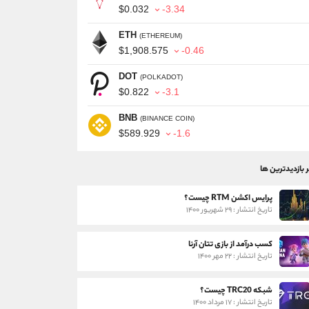
$0.032
-3.34
ETH
(ETHEREUM)
$1,908.575
-0.46
DOT
(POLKADOT)
$0.822
-3.1
BNB
(BINANCE COIN)
$589.929
-1.6
ر بازدیدترین ها
پرایس اکشن RTM چیست؟
تاریخ انتشار : ۲۹ شهریور ۱۴۰۰
کسب درآمد از بازی تتان آرنا
تاریخ انتشار : ۲۲ مهر ۱۴۰۰
شبکه TRC20 چیست؟
تاریخ انتشار : ۱۷ مرداد ۱۴۰۰