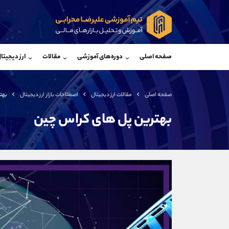
پشتیبان فروش
پشتی
(فائزه تهرانی)
صفحه اصلی
دوره‌های آموزشی
مقالات
ارز دیجیتا
موبایل
09101364784
موبایل
واتساپ
شروع گفتگو
واتساپ
تلگرام
@Armteam_admin_104
تلگرام
صفحه اصلی
مقالات ارز دیجیتال
اصطلاحات بازار ارز دیجیتال
بهت
داخلی
104
داخلی
بهترین پل های کراس چین
اطلاعات تماس
(دفتر فروش)
تلفن
تلفن
بدون پیش شماره
اینستاگرام
کانال تلگرام
کانال بله