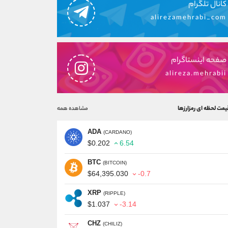
کانال تلگرام
alirezamehrabi_com
صفحه اینستاگرام
alireza.mehrabii
یمت لحظه ای رمزارزها
مشاهده همه
ADA
(CARDANO)
$0.202
6.54
BTC
(BITCOIN)
$64,395.030
-0.7
XRP
(RIPPLE)
$1.037
-3.14
CHZ
(CHILIZ)