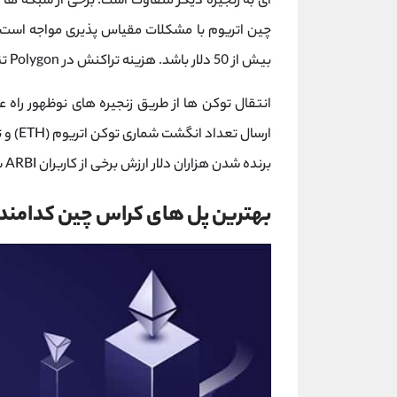
ای به زنجیره دیگر متفاوت است. برخی از شبکه ها ب
چین اتریوم با مشکلات مقیاس پذیری مواجه است.
بیش از 50 دلار باشد. هزینه تراکنش در Polygon تنها چند سنت است.
انتقال توکن ها از طریق زنجیره های نوظهور راه ع
ارسال تعداد انگشت شماری توکن اتریوم (ETH) و تعامل با یک سری
برنده شدن هزاران دلار ارزش برخی از کاربران ARBI شده است.
بهترین پل های کراس چین کدامند