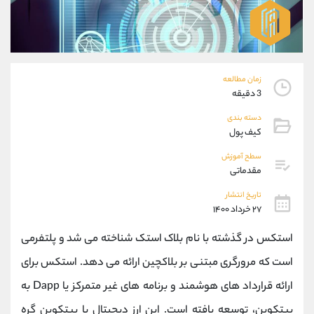
موبایل
09101364784
واتساپ
شروع گفتگو
تلگرام
@Armteam_admin_104
داخلی
104
زمان مطالعه
3 دقیقه
پشتیبان فروش
(یوسف فرخنده)
موبایل
09194198792
دسته بندی
کیف پول
واتساپ
شروع گفتگو
تلگرام
@Armteam_admin_33
سطح آموزش
داخلی
118
مقدماتی
تاریخ انتشار
۲۷ خرداد ۱۴۰۰
اطلاعات تماس
(دفتر فروش)
تلفن
021-22021030
استکس در گذشته با نام بلاک استک شناخته می شد و پلتفرمی
تلفن
021-22021040
است که مرورگری مبتنی بر بلاکچین ارائه می دهد. استکس برای
بدون پیش شماره
90001030
اینستاگرام
@alireza.mehrabii
ارائه قرارداد های هوشمند و برنامه های غیر متمرکز یا Dapp به
کانال تلگرام
@alirezamehrabi_com
بیتکوین، توسعه یافته است. این ارز دیجیتال با بیتکوین گره