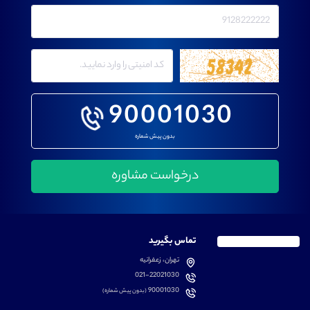
90001030
بدون پیش شماره
تماس بگیرید
تهران، زعفرانیه
021-22021030
90001030
(بدون پیش شماره)