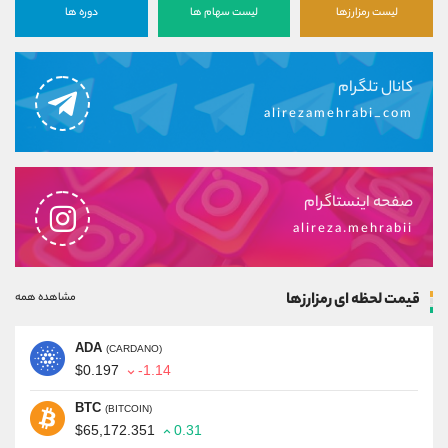
لیست رمزارزها
لیست سهام ها
دوره ها
کانال تلگرام
alirezamehrabi_com
صفحه اینستاگرام
alireza.mehrabii
قیمت لحظه ای رمزارزها
مشاهده همه
ADA
(CARDANO)
$0.197
-1.14
BTC
(BITCOIN)
$65,172.351
0.31