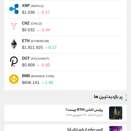
XRP
(RIPPLE)
$1.038
-0.27
CHZ
(CHILIZ)
$0.032
-3.34
ETH
(ETHEREUM)
$1,921.925
0.17
DOT
(POLKADOT)
$0.808
-0.85
BNB
(BINANCE COIN)
$606.141
1.45
پر بازدیدترین ها
پرایس اکشن RTM چیست؟
تاریخ انتشار : ۲۹ شهریور ۱۴۰۰
کسب درآمد از بازی تتان آرنا