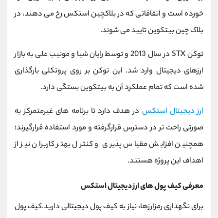
کانال بله
@alirezamehrabi_official
خورده است و اتفاقاتی که در بلاکچین استکس رخ می دهند، در
بلاک چین بیتکوین تایید می شوند.
توکن STX در سال 2013 و توسط رایان شیا و مونیب علی به بازار
ارزهای دیجیتال وارد شد. این توکن بر روی پروتکلی بارگذاری
شده است که تمام عملکرد آن به بیتکوین بستگی دارد.
ارز دیجیتال استکس
در هدف دارد تا برنامه های غیرمتمرکز به
صورتی راحت تر در دسترس قرارگرفته و مورد استفاده قرارگیرند؛
همچنین افزایش مقیاس پذیری و کنترل بهتر کاربران نیز از
اهداف این پروژه هستند.
معرفی کیف پول های ارز دیجیتال استکس
برای نگهداری رمزارزها، نیاز به کیف پول دیجیتالی دارید.کیف پول