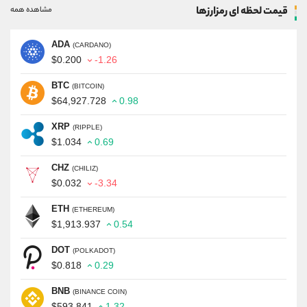
قیمت لحظه ای رمزارزها
مشاهده همه
ADA
(CARDANO)
$0.200
-1.26
BTC
(BITCOIN)
$64,927.728
0.98
XRP
(RIPPLE)
$1.034
0.69
CHZ
(CHILIZ)
$0.032
-3.34
ETH
(ETHEREUM)
$1,913.937
0.54
DOT
(POLKADOT)
$0.818
0.29
BNB
(BINANCE COIN)
$593.841
1.32