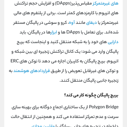
‌های غیرمتمرکز
مقیاس‌پذیر
(DApps)
و افزایش حجم تراکنش
‌های اتریوم با کارمزدهای کمتر است. برخی از پلتفرم ‌های مالی
غیرمتمرکز یا
دیفای
مانند
آوه
، کرو و سوشی در پالیگان مستقر
شده‌اند. برای تعامل با
DApps
ها و
ابزار
ها در پالیگان، باید
دارایی
های خود را به شبکه منتقل کنید و اینجاست که بریج
پالیگان وارد می شود؛ یک کانال تراکنش زنجیره ای بین شبکه و
اتریوم. بریج پالیگان به کاربران اجازه می دهد تا توکن های
ERC
و توکن های غیرقابل تعویض را از طریق
قراردادهای هوشمند
به
زنجیره جانبی پالیگان منتقل کنند.
بریج پالیگان چگونه کار می کند؟
Polygon Bridge
از یک ساختاری اجماع دوگانه برای بهینه سازی
سرعت و عدم تمرکز استفاده می کند و همچنین از انتقال حالت
دلخواه در زنجیره های جانبی سازگار با
ماشین مجازی