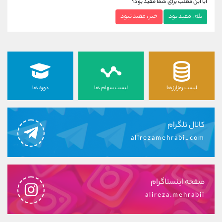
آیا این مطلب برای شما مفید بود؟
بله ، مفید بود
خیر ، مفید نبود
لیست رمزارزها
لیست سهام ها
دوره ها
کانال تلگرام
alirezamehrabi_com
صفحه اینستاگرام
alireza.mehrabii