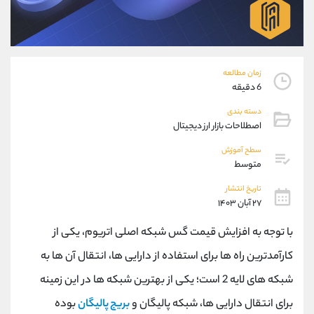
موبایل
09194198792
واتساپ
شروع گفتگو
تلگرام
@Armteam_admin_33
داخلی
118
زمان مطالعه
6 دقیقه
پشتیبان فروش
(فائزه تهرانی)
دسته بندی
موبایل
09101364784
اصطلاحات بازار ارز دیجیتال
واتساپ
شروع گفتگو
سطح آموزش
تلگرام
@Armteam_admin_104
متوسط
داخلی
104
تاریخ انتشار
۲۷ آبان ۱۴۰۳
اطلاعات تماس
(دفتر فروش)
با توجه به افزایش قیمت گس شبکه اصلی اتریوم، یکی از
تلفن
021-22021030
تلفن
021-22021040
کارآمدترین راه ‌ها برای استفاده از دارایی‌ ها، انتقال آن ها به
بدون پیش شماره
90001030
شبکه‌ های لایه 2 است؛ یکی از بهترین شبکه ها در این زمینه
اینستاگرام
@alireza.mehrabii
کانال تلگرام
@alirezamehrabi_com
برای انتقال دارایی ها، شبکه پالیگان و
بریج پالیگان
بوده