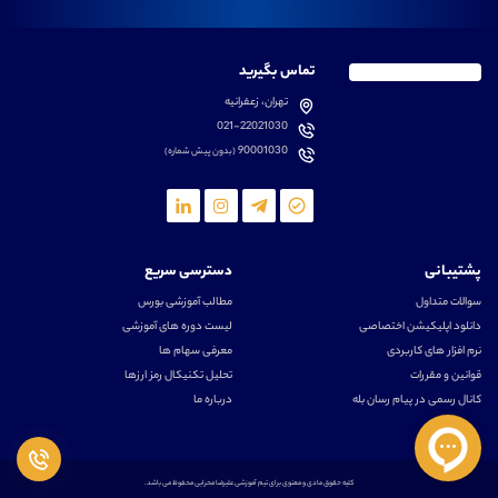
تماس بگیرید
تهران، زعفرانیه
021-22021030
90001030
(بدون پیش شماره)
پشتیبانی
دسترسی سریع
سوالات متداول
مطالب آموزشی بورس
دانلود اپلیکیشن اختصاصی
لیست دوره های آموزشی
نرم افزار های کاربردی
معرفی سهام ها
قوانین و مقررات
تحلیل تکنیکال رمز ارزها
کانال رسمی در پیام رسان بله
درباره ما
کلیه حقوق مادی و معنوی برای تیم آموزشی علیرضا محرابی محفوظ می باشد.