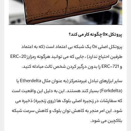
پروتکل 0x چگونه کار می کند؟
پروتکل اصلی 0x یک شبکه بی اعتماد است (که به اعتماد
طرفین احتیاج ندارد) ، جایی که می توانید هرگونه رمزارز ERC-20
و ERC-721 را بدون درگیر کردن شخص ثالث مبادله کنید.
سایر ابزارهای تبادل غیرمتمرکز (به عنوان مثال Etherdelta یا
(Forkdelta) بسیار کند هستند. این به دلیل این واقعیت است
که سفارشات در زنجیره اصلی بلوک ها (روی زنجیره) ذخیره می
شود. این امر منجر به کاهش توان بلوک و کاهش سرعت شبکه
بلاکچین می شود.