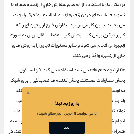
پروتکل 0x با استفاده از رله های سفارش خارج از زنجیره همراه با
تسویه حساب های درون زنجیره ای ، مبادلات غیرمتمرکز را بهبود
می بخشد. با این کار می توانید سفارش خارج از زنجیره ای را که
کاربر دیگری پر می کند ، پخش کنید. فقط انتقال ارزش به صورت
زنجیره ای انجام می شود و سایر دستورات تجاری را به روش های
خارج از زنجیره واگذار می کند.
0x از آنچه relayers می نامد استفاده می کند. آنها مسئول
پخش سفارشات هستند. پخش کننده ها نقدینگی را برای شبکه
به ارمغان می آورند و به عنوان یک مبادله موثر عمل می کنند.
×
رله ریز فقط با ارائه سفارشات سازنده پخش شده در شبکه می
به روز بمانید!
تواند تجارت را تسهیل کند. برای اینکه یک معامله به طور کامل
آیا می‌خواهید از آخرین اخبار مطلع شوید؟
انجام شود ، یک گیرنده باید سفارش را با ارسال امضای سازنده به
حتما
همراه خود به قرارداد هوشمند غیرمتمرکز صرافی انجام دهد. در