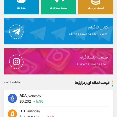
لیست رمزارزها
لیست سهام ها
دوره ها
کانال تلگرام
alirezamehrabi_com
صفحه اینستاگرام
alireza.mehrabii
قیمت لحظه ای رمزارزها
مشاهده همه
ADA
(CARDANO)
$0.202
5.96
BTC
(BITCOIN)
$64,258.529
-0.58