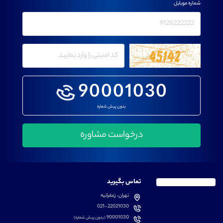
شماره موبایل
90001030
بدون پیش شماره
تماس بگیرید
تهران، زعفرانیه
021-22021030
90001030
(بدون پیش شماره)