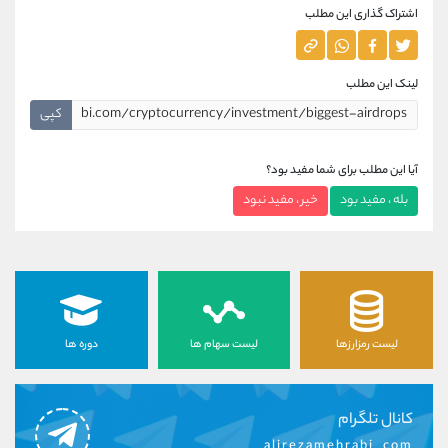
اشتراک گذاری این مطلب
لینک این مطلب
کپی
آیا این مطلب برای شما مفید بود؟
بله ، مفید بود
خیر ، مفید نبود
لیست رمزارزها
لیست سهام ها
دوره ها
کانال تلگرام
alirezamehrabi_com