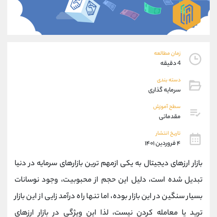
موبایل
09304891085
واتساپ
شروع گفتگو
تلگرام
@Armteam_admin_103
داخلی
103
زمان مطالعه
4 دقیقه
پشتیبان فروش
(ایمان پوراسماعیلی)
دسته بندی
موبایل
09927779040
سرمایه گذاری
واتساپ
شروع گفتگو
تلگرام
@Armteam_admin_por
سطح آموزش
مقدماتی
داخلی
107
تاریخ انتشار
۴ فروردین ۱۴۰۱
اطلاعات تماس
(دفتر فروش)
تلفن
021-22021030
بازار ارزهای دیجیتال به یکی ازمهم ترین بازارهای سرمایه در دنیا
تلفن
021-22021040
تبدیل شده است، دلیل این حجم از محبوبیت، وجود نوسانات
بدون پیش شماره
90001030
بسیار سنگین در این بازار بوده، اما تنها راه درآمد زایی از این بازار
اینستاگرام
@alireza.mehrabii
کانال تلگرام
@alirezamehrabi_com
ترید یا معامله کردن نیست، لذا این ویژگی در بازار ارزهای