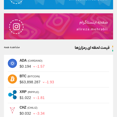
صفحه اینستاگرام
alireza.mehrabii
قیمت لحظه ای رمزارزها
مشاهده همه
ADA
(CARDANO)
$0.194
-1.57
BTC
(BITCOIN)
$63,898.287
-1.93
XRP
(RIPPLE)
$1.022
-1.81
CHZ
(CHILIZ)
$0.032
-3.34