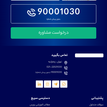
90001030
بدون پیش شماره
تماس بگیرید
تهران، زعفرانیه
021-22021030
90001030
(بدون پیش شماره)
پشتیبانی
دسترسی سریع
سوالات متداول
مطالب آموزشی بورس