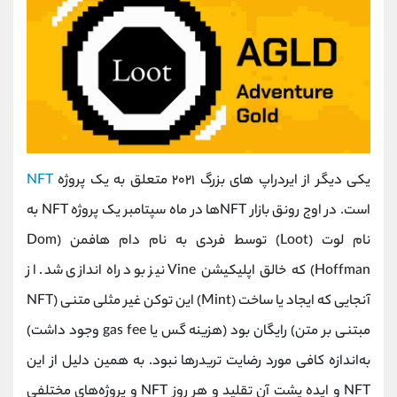
یکی دیگر از ایردراپ های بزرگ ۲۰۲۱ متعلق به یک پروژه
NFT
است. در اوج رونق بازار NFTها در ماه سپتامبر یک پروژه NFT به
نام لوت (Loot) توسط فردی به نام دام هافمن (Dom
Hoffman) که خالق اپلیکیشن Vine نیز بود راه‌ اندازی شد. از
آنجایی‌ که ایجاد یا ساخت (Mint) این توکن غیر مثلی متنی (NFT
مبتنی بر متن) رایگان بود (هزینه گس یا gas fee وجود داشت)
به‌اندازه کافی مورد رضایت تریدرها نبود. به همین دلیل از این
NFT و ایده پشت آن تقلید و هر روز NFT و پروژه‌های مختلفی