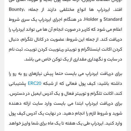
آوردن اطلاعات کاربران، ارائه کیف پول جدید و فورک، اتفاق می
افتد. ایردراپ ها انواع مختلفی دارند از جمله: Bounty،
Standard و Holder. در هنگام اجرای ایردراپ یک سری شروط
اعلام می شود که کاربر در صورت انجام آن ها می تواند ایردراپ را
دریافت کند. از جمله این شروط: عضویت در کانال تلگرام، دنبال
کردن اکانت اینستاگرام و توییتر، ریتوییت کردن توییت، ثبت نام
در سایت و نگهداری مقداری از یک توکن خاص می باشد.
برای دریافت ایردراپ می بایست حتما پیش نیازهای رو به رو را
داشته باشید: کیف پول فعالی که از شبکه
ERC20
پشتیبانی
کند، اکانت تلگرام و توییتر فعال و یک آدرس ایمیل در دسترس.
برای دریافت ایردراپ ابتدا می بایست وارد سایت ارائه دهنده
شوید و شروط لازم را انجام دهید. در نهایت یک آدرس کیف پول
وارد کنید. ایردراپ طی یک هفته تا یک ماه برای شما واریز خواهد