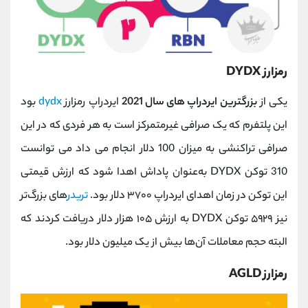
رمزارز DYDX
یکی از
بزرگترین ایردراپ های سال 2021
ایردراپ رمزارز
dydx
بود
این پلتفرم که یک صرافی غیرمتمرکز است به هر فردی که در این
صرافی تراکنشی به میزان 100 دلار انجام می داد می توانست
310 توکن DYDX به‌عنوان پاداش اهدا شود که ارزش قیمتی
این توکن در زمان اهدای ایردراپ ۳۷۰۰ دلار بود.
تریدر
های بزرگ‌تر
نیز ۵۹۲۹ توکن DYDX به ارزش ۱۰۵ هزار دلار دریافت کردند که
البته حجم معاملات آن‌ها بیش از یک میلیون دلار بود.
رمزارز AGLD