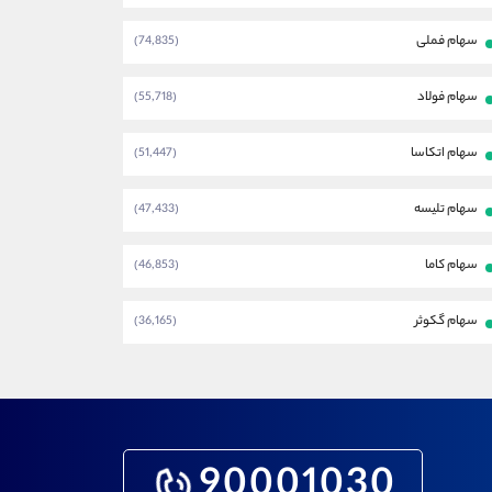
سهام فملی
(74,835)
سهام فولاد
(55,718)
سهام اتکاسا
(51,447)
سهام تلیسه
(47,433)
سهام کاما
(46,853)
سهام گکوثر
(36,165)
90001030