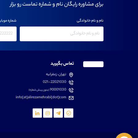
برای مشاوره رایگان نام و شماره تماست رو بزار
نام و نام خانوادگی
شماره موبای
تماس بگیرید
تهران، زعفرانیه
021-22021030
90001030
(بدون پیش شماره)
info[at]alirezamehrabi[dot]com