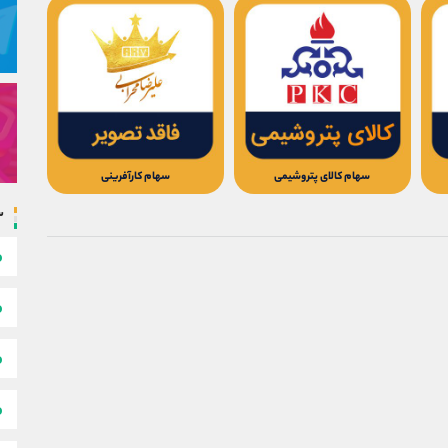
سهام كالای پتروشيمی
سهام کارآفرینی
س