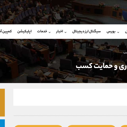
بان فروش
پشتیبان فروش
(محسن یزدی)
(ایمان پوراسماعیلی)
ل
بورس
سیگنال ارز دیجیتال
اخبار
خدمات
اپلیکیشن
کمپین آ
09304891085
موبایل
9927779040
شروع گفتگو
واتساپ
شروع گفتگ
@Armteam_admin_103
تلگرام
Armteam_admin_por
سب
103
داخلی
07
اری و حمايت كسب