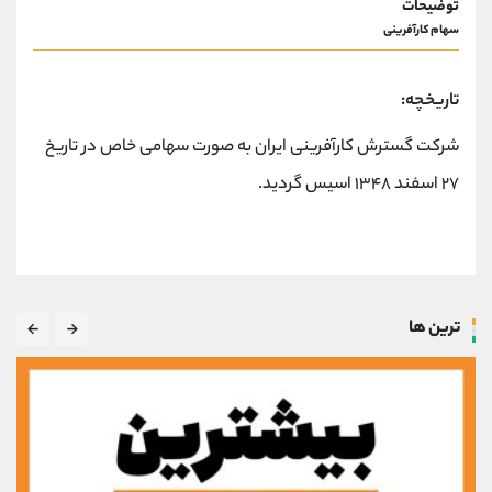
توضیحات
کانال بله
@alirezamehrabi_official
سهام کارآفرینی
تاریخچه:
شرکت گسترش کارآفرینی ایران به صورت سهامی خاص در تاریخ
۲۷ اسفند ۱۳۴۸ اسیس گردید.
ترین ها