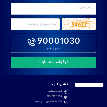
90001030
بدون پیش شماره
تماس بگیرید
تهران، زعفرانیه
021-22021030
90001030
(بدون پیش شماره)