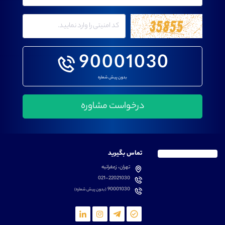
90001030
بدون پیش شماره
تماس بگیرید
تهران، زعفرانیه
021-22021030
90001030
(بدون پیش شماره)