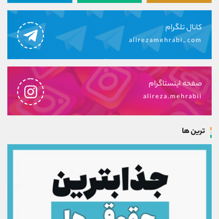
کانال تلگرام
alirezamehrabi_com
صفحه اینستاگرام
alireza.mehrabii
ترین ها