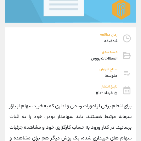
موبایل
09194198792
واتساپ
شروع گفتگو
تلگرام
@Armteam_admin_33
داخلی
118
زمان مطالعه
4 دقیقه
پشتیبان فروش
(ایمان پوراسماعیلی)
دسته بندی
موبایل
09927779040
اصطلاحات بورس
واتساپ
شروع گفتگو
تلگرام
@Armteam_admin_por
سطح آموزش
متوسط
داخلی
107
تاریخ انتشار
۱۵ خرداد ۱۴۰۲
اطلاعات تماس
(دفتر فروش)
تلفن
021-22021030
برای انجام برخی از امورات رسمی و اداری که به خرید سهام از بازار
تلفن
021-22021040
سرمایه مرتبط هستند، باید سهامدار بودن خود را به اثبات
بدون پیش شماره
90001030
برسانید. در کنار ورود به حساب کارگزاری خود و مشاهده جزئیات
اینستاگرام
@alireza.mehrabii
کانال تلگرام
@alirezamehrabi_com
سهام های خریداری شده، یک روش دیگر هم برای مشاهده و