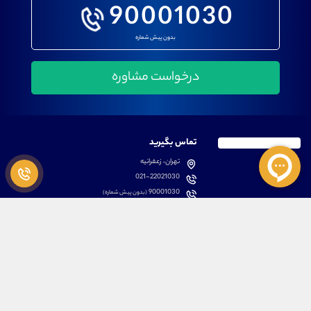
90001030
بدون پیش شماره
تماس بگیرید
تهران، زعفرانیه
021-22021030
90001030
(بدون پیش شماره)
پشتیبانی
دسترسی سریع
سوالات متداول
مطالب آموزشی بورس
دانلود اپلیکیشن اختصاصی
لیست دوره های آموزشی