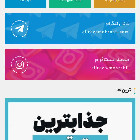
لیست رمزارزها
لیست سهام ها
دوره ها
کانال تلگرام
alirezamehrabi_com
صفحه اینستاگرام
alireza.mehrabii
ترین ها