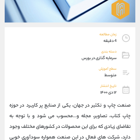
موبایل
09101364784
واتساپ
شروع گفتگو
تلگرام
@Armteam_admin_104
داخلی
104
زمان مطالعه
4 دقیقه
پشتیبان فروش
(محسن یزدی)
دسته بندی
موبایل
09304891085
سرمایه گذاری در بورس
واتساپ
شروع گفتگو
تلگرام
@Armteam_admin_103
سطح آموزش
متوسط
داخلی
103
تاریخ انتشار
۱۲ دی ۱۴۰۰
اطلاعات تماس
(دفتر فروش)
تلفن
021-22021030
صنعت چاپ و تکثیر در جهان، یکی از صنایع پر کاربرد در حوزه
تلفن
021-22021040
چاپ کتاب، تصاویر، مجله و...محسوب می شود و با توجه به
بدون پیش شماره
90001030
تقاضای زیادی که برای این محصولات در کشورهای مختلف وجود
اینستاگرام
@alireza.mehrabii
کانال تلگرام
@alirezamehrabi_com
دارد، شرکت های فعال در این صنعت همواره سودآوری خوبی