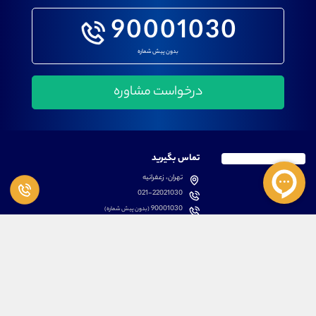
90001030
بدون پیش شماره
تماس بگیرید
تهران، زعفرانیه
021-22021030
90001030
(بدون پیش شماره)
پشتیبانی
دسترسی سریع
سوالات متداول
مطالب آموزشی بورس