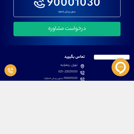
90001030
بدون پیش شماره
تماس بگیرید
تهران، زعفرانیه
021-22021030
90001030
(بدون پیش شماره)
پشتیبانی
دسترسی سریع
سوالات متداول
مطالب آموزشی بورس
دانلود اپلیکیشن اختصاصی
لیست دوره های آموزشی
نرم افزار های کاربردی
معرفی سهام ها