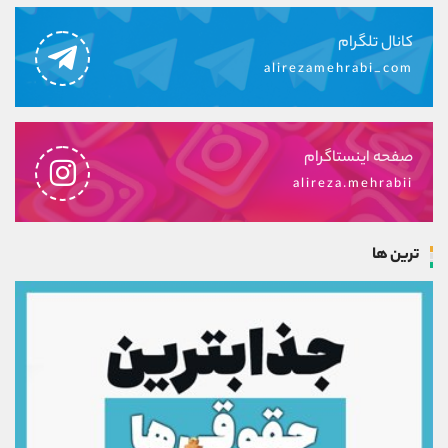
کانال تلگرام
alirezamehrabi_com
صفحه اینستاگرام
alireza.mehrabii
ترین ها