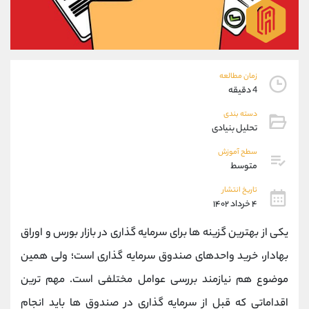
موبایل
09304891085
واتساپ
شروع گفتگو
تلگرام
@Armteam_admin_103
داخلی
103
زمان مطالعه
4 دقیقه
پشتیبان فروش
(ایمان پوراسماعیلی)
دسته بندی
موبایل
09927779040
تحلیل بنیادی
واتساپ
شروع گفتگو
تلگرام
@Armteam_admin_por
سطح آموزش
متوسط
داخلی
107
تاریخ انتشار
۴ خرداد ۱۴۰۲
اطلاعات تماس
(دفتر فروش)
تلفن
021-22021030
یکی از بهترین گزینه ها برای سرمایه گذاری در بازار بورس و اوراق
تلفن
021-22021040
بهادار، خرید واحدهای صندوق سرمایه گذاری است؛ ولی همین
بدون پیش شماره
90001030
موضوع هم نیازمند بررسی عوامل مختلفی است. مهم ترین
اینستاگرام
@alireza.mehrabii
کانال تلگرام
@alirezamehrabi_com
اقداماتی که قبل از سرمایه گذاری در صندوق ها باید انجام