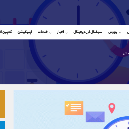
بان فروش
پشتیبان فروش
(محسن یزدی)
(فائزه تهرانی)
ل
بورس
سیگنال ارز دیجیتال
اخبار
خدمات
اپلیکیشن
کمپین آ
09304891085
موبایل
9101364784
شروع گفتگو
واتساپ
شروع گفتگ
@Armteam_admin_103
تلگرام
Armteam_admin_104
دانی
103
داخلی
04