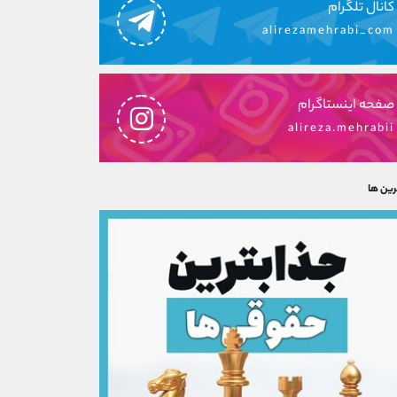
کانال تلگرام
alirezamehrabi_com
صفحه اینستاگرام
alireza.mehrabii
رین ها