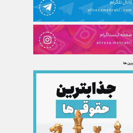
کانال تلگرام
alirezamehrabi_com
صفحه اینستاگرام
alireza.mehrabii
رین ها