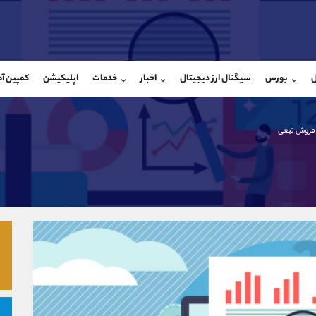
بان فروش
پشتیبان فروش
(یوسف فرخنده)
(فائزه تهرانی)
ل
بورس
سیگنال ارز دیجیتال
اخبار
خدمات
اپلیکیشن
کمپین آ
09194198792
موبایل
9101364784
شروع گفتگو
واتساپ
شروع گفتگ
@Armteam_admin_33
تلگرام
Armteam_admin_104
ر فروش تبعی
118
داخلی
04