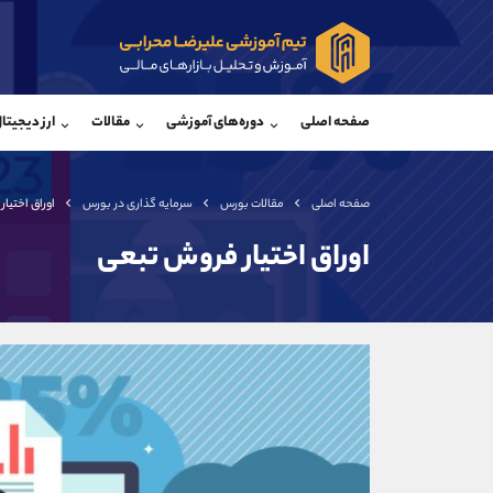
پشتیبان فروش
پشتی
(ایمان پوراسماعیلی)
صفحه اصلی
دوره‌های آموزشی
مقالات
ارز دیجیتا
موبایل
09927779040
موبایل
واتساپ
شروع گفتگو
واتساپ
تلگرام
@Armteam_admin_por
تلگرام
صفحه اصلی
مقالات بورس
سرمایه گذاری در بورس
اوراق اختیا
داخلی
107
داخلی
اوراق اختیار فروش تبعی
اطلاعات تماس
(دفتر فروش)
تلفن
تلفن
بدون پیش شماره
اینستاگرام
کانال تلگرام
کانال بله