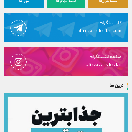
لیست رمزارزها
لیست سهام ها
دوره ها
کانال تلگرام
alirezamehrabi_com
صفحه اینستاگرام
alireza.mehrabii
ترین ها