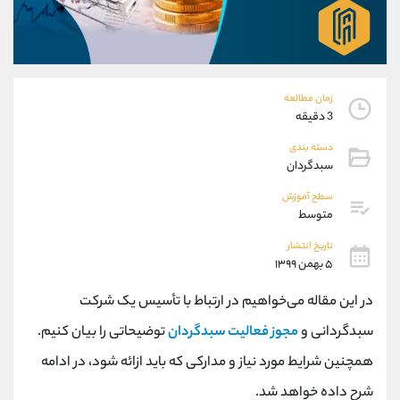
موبایل
09927779040
واتساپ
شروع گفتگو
تلگرام
@Armteam_admin_por
داخلی
107
زمان مطالعه
3 دقیقه
پشتیبان فروش
(یوسف فرخنده)
دسته بندی
موبایل
09194198792
سبدگردان
واتساپ
شروع گفتگو
تلگرام
@Armteam_admin_33
سطح آموزش
متوسط
داخلی
118
تاریخ انتشار
۵ بهمن ۱۳۹۹
اطلاعات تماس
(دفتر فروش)
تلفن
021-22021030
در این مقاله می‌خواهیم در ارتباط با تأسیس یک شرکت
تلفن
021-22021040
سبدگردانی و
مجوز فعالیت سبدگردان
توضیحاتی را بیان کنیم.
بدون پیش شماره
90001030
همچنین شرایط مورد نیاز و مدارکی که باید ازائه شود، در ادامه
اینستاگرام
@alireza.mehrabii
کانال تلگرام
@alirezamehrabi_com
شرح داده خواهد شد.