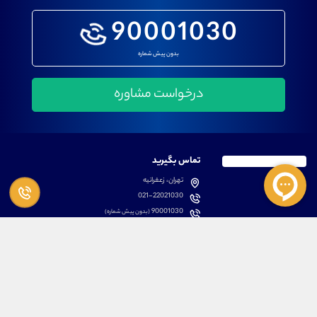
90001030
بدون پیش شماره
تماس بگیرید
تهران، زعفرانیه
021-22021030
90001030
(بدون پیش شماره)
پشتیبانی
دسترسی سریع
سوالات متداول
مطالب آموزشی بورس