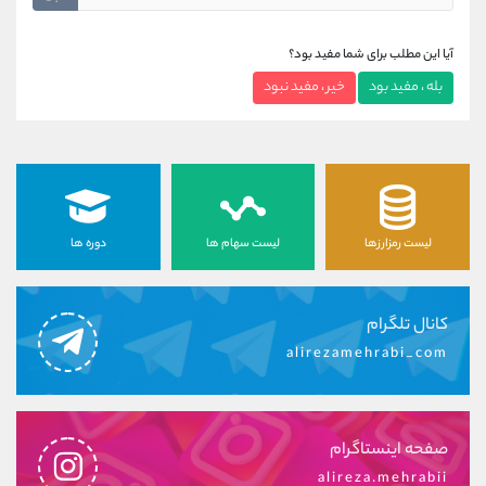
آیا این مطلب برای شما مفید بود؟
بله ، مفید بود
خیر ، مفید نبود
لیست رمزارزها
لیست سهام ها
دوره ها
کانال تلگرام
alirezamehrabi_com
صفحه اینستاگرام
alireza.mehrabii