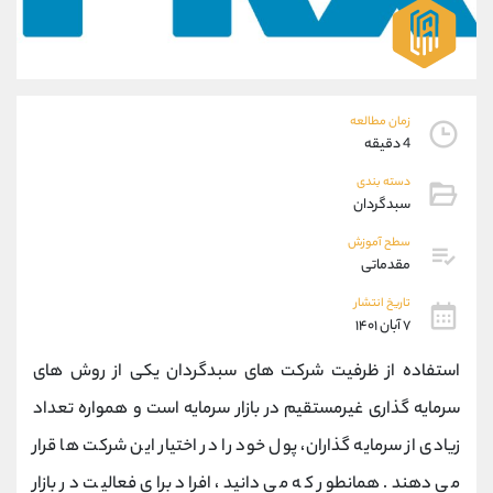
موبایل
09194198792
واتساپ
شروع گفتگو
تلگرام
@Armteam_admin_33
داخلی
118
زمان مطالعه
4 دقیقه
پشتیبان فروش
(فائزه تهرانی)
دسته بندی
موبایل
09101364784
سبدگردان
واتساپ
شروع گفتگو
تلگرام
@Armteam_admin_104
سطح آموزش
مقدماتی
داخلی
104
تاریخ انتشار
۷ آبان ۱۴۰۱
اطلاعات تماس
(دفتر فروش)
تلفن
021-22021030
استفاده از ظرفیت شرکت های سبدگردان یکی از روش های
تلفن
021-22021040
سرمایه گذاری غیرمستقیم در بازار سرمایه است و همواره تعداد
بدون پیش شماره
90001030
زیادی از سرمایه گذاران، پول خود را در اختیار این شرکت ها قرار
اینستاگرام
@alireza.mehrabii
کانال تلگرام
@alirezamehrabi_com
می دهند. همانطور که می دانید، افراد برای فعالیت در بازار